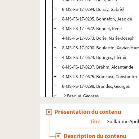
8-MS-FS-17-0294. Boissy, Gabriel
8-MS-FS-17-0295. Bonnefon, Jean de
4-MS-FS-17-0672. Bonnel, René
4-MS-FS-17-0673. Borie, Marie-Joseph
8-MS-FS-17-0296. Boulestin, Xavier-Marc
4-MS-FS-17-0674. Bourges, Elémir
8-MS-FS-17-0297. Brahm, Alcanter de
4-MS-FS-17-0675. Brancusi, Constantin
8-MS-FS-17-0298. Brandès, Georges
Braque, Georges
4-MS-FS-17-1243. Brésil, Marc
Présentation du contenu
Breton, André
Titre
Guillaume Apol
4-MS-FS-17-0678. Briffaut, Georges
4-MS-FS-17-0679. Brunot, Ferdinand
Description du contenu