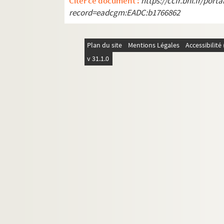
Citer ce document :
https://ccfr.bnf.fr/por
Le trouble-fête : comédie en 3 actes. 
record=eadcgm:EADC:b1766862
Le truc du brésilien : vaudeville en 4 
Tu m'épouseras !... : comédie en 4 act
Plan du site
Mentions Légales
Accessibilit
Le train pour Venise. 1937
v 31.1.0
Un roi, deux dames et un valet. 1934
Les vacances de Pâques : comédie en 
Le valet-maître : comédie en 2 actes.
Le veau d'or : pièce satirique en 3 act
Le venin. 1927
Véronique
Le vertige : pièce en 4 actes. 1922
La victime : comédie en 1 acte. 1880
La vie douloureuse de saint Vincent d
La vie est belle : comédie optimiste en