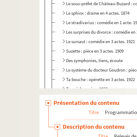
Le sous-préfet de Château-Buzard : c
Le sphinx : drame en 4 actes. 1874
Le stradivarius : comédie en 1 acte. 1
Les surprises du divorce : comédie en 
Le sursaut : comédie en 3 actes. 1921
Suzette : pièce en 3 actes. 1909
Des symphonies, tiens, écoute
Le système du docteur Goudron : pièce
Ta bouche : opérette en 3 actes. 1922
Terre inhumaine. 1922
Le thé Pompadour
Présentation du contenu
Thérèse Raquin : drame en 4 actes. 1
Titre
Programmati
Topaze : pièce en 4 actes. 1928
Description du contenu
La tornade. 1925
Titre
Relevés de
Le torrent : pièce en 4 actes. 1899