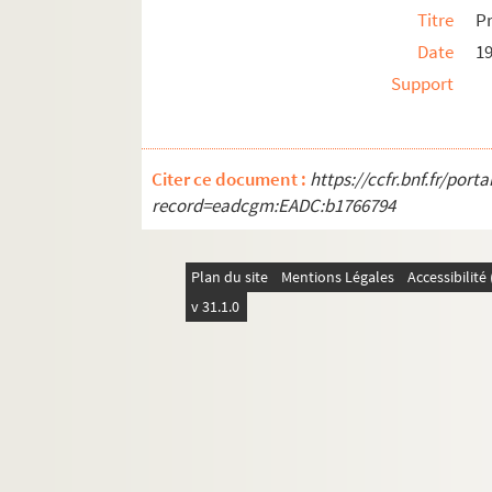
Titre
P
Date
1
Support
Citer ce document :
https://ccfr.bnf.fr/por
record=eadcgm:EADC:b1766794
Plan du site
Mentions Légales
Accessibilit
v 31.1.0