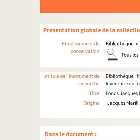
Britannicus (1964 ; Tassencourt)
Macbeth (1964 ; Chabrol)
Yerma (1964 ; Jenny)
Présentation globale de la collecti
Les cavaleurs (1964 ; Gérard)
Etablissement de
Bibliothèque his
Madame Sans-Gêne (1964 ; Tassencou
conservation
Tous les
Tartuffe (1965 ; Cochet)
Gigi (1965 ; Rouzière)
Intitulé de l'instrument de
Bibliothèque h
Antoine et Cléopâtre (1965 ; Maistre, 
recherche
Inventaire du fo
Knock (1965 ; Tassencourt)
Titre
Fonds Jacques M
Le misanthrope (1965 ; Cochet)
Origine
Jacques Marilli
Pepsie (1965 ; Cochet)
La Thébaïde (1965 ; Maulnier)
Le médecin malgré lui (1965 ; Tassencou
Dans le document :
2-TFS-014-004. Echantillons de tissu