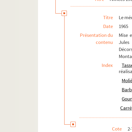
Guerre et paix au café Sneffle (1969 ; 
Titre
Le méd
Trois hommes sur un cheval (1969 ; 
Date
1965
Années 1970-1979
Présentation du
Mise e
Années 1980-1989
contenu
Jules
Années 1990-1998
Décor
Productions non identifiées
Montan
Index
Tass
Scénographies d'expositions
réalis
Architecture
Moli
Dessins personnels
Barbi
Documentation
Goun
Carré
Cote
2