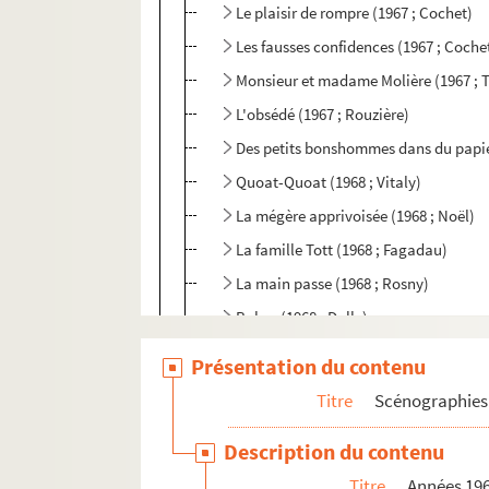
Le plaisir de rompre (1967 ; Cochet)
Les fausses confidences (1967 ; Coche
Monsieur et madame Molière (1967 ; 
L'obsédé (1967 ; Rouzière)
Des petits bonshommes dans du papier
Quoat-Quoat (1968 ; Vitaly)
La mégère apprivoisée (1968 ; Noël)
La famille Tott (1968 ; Fagadau)
La main passe (1968 ; Rosny)
Babar (1968 ; Dally)
Le gardien (1969 ; Cochet)
Présentation du contenu
Les garçons de la bande (1969 ; Coche
Titre
Scénographies 
L'impromptu de Versailles (1969 ; Tas
Description du contenu
Des pommes pour Eve (1969 ; Vitaly)
Titre
Années 19
L'assassinat de Sister George (1969 ; 