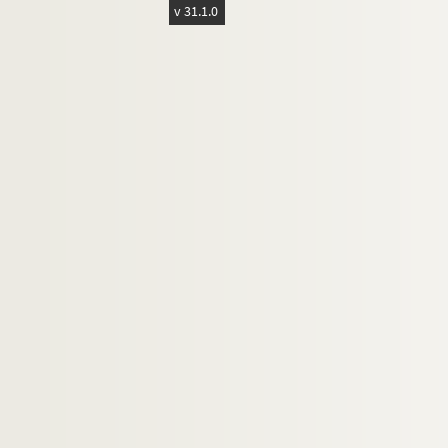
4-MS-FS-17-0686. Cappiello, Leonetto
v 31.1.0
Carco, Francis
4-MS-FS-17-0688. Carrà, Carlo
4-MS-FS-17-0689. Cassou, Jean
8-MS-FS-17-0260. Castiaux, Paul
Catelain, Georgette
Cendrars, Blaise
Certigny, Henri
8-MS-FS-17-0313. Cézanne, Paul
4-MS-FS-17-0695. Chadourne, Louis
4-MS-FS-17-0696. Chagall, Marc
8-MS-FS-17-0314. Chambard, Emile
4-MS-FS-17-0697. Char, René
4-MS-FS-17-0698. Charasson, Henriette
4-MS-FS-17-0699. Charpentier, Raymon