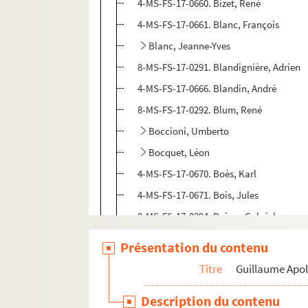
4-MS-FS-17-0660. Bizet, René
4-MS-FS-17-0661. Blanc, François
Blanc, Jeanne-Yves
8-MS-FS-17-0291. Blandignière, Adrien
4-MS-FS-17-0666. Blandin, André
8-MS-FS-17-0292. Blum, René
Boccioni, Umberto
Bocquet, Léon
4-MS-FS-17-0670. Boès, Karl
4-MS-FS-17-0671. Bois, Jules
8-MS-FS-17-0294. Boissy, Gabriel
8-MS-FS-17-0295. Bonnefon, Jean de
Présentation du contenu
4-MS-FS-17-0672. Bonnel, René
Titre
Guillaume Apol
4-MS-FS-17-0673. Borie, Marie-Joseph
Description du contenu
8-MS-FS-17-0296. Boulestin, Xavier-Marc