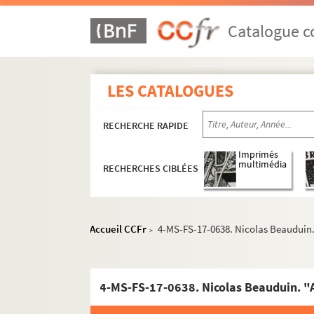
Guillaume Apollinaire
Catalogue co
Œuvres
Correspondance
Biographie
LES CATALOGUES
Portraits
RECHERCHE RAPIDE
Etudes
Documents en vente
Imprimés
multimédia
RECHERCHES CIBLÉES
Célébration et rayonnement
Personnalités liées
4-MS-FS-17-0620. Aegerter, Emmanuel
Accueil CCFr
4-MS-FS-17-0638. Nicolas Beauduin. 
>
4-MS-FS-17-0621. Agero, August
4-MS-FS-17-0622. Albalat, Antoine
Albert-Birot, Pierre
4-MS-FS-17-0638. Nicolas Beauduin. "A
8-MS-FS-17-0273. Allais, Paul