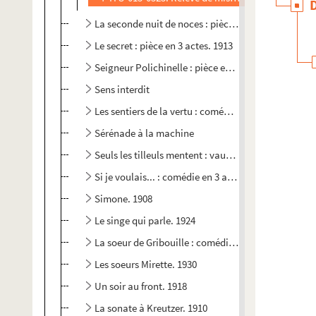
La seconde nuit de noces : pièce en 3 actes. 1922
Le secret : pièce en 3 actes. 1913
Seigneur Polichinelle : pièce en 4 actes. 1914
Sens interdit
Les sentiers de la vertu : comédie en 3 actes. 1903
Sérénade à la machine
Seuls les tilleuls mentent : vaudeville en 3 actes. 1
Si je voulais... : comédie en 3 actes. 1924
Simone. 1908
Le singe qui parle. 1924
La soeur de Gribouille : comédie en 5 actes. 1923
Les soeurs Mirette. 1930
Un soir au front. 1918
La sonate à Kreutzer. 1910