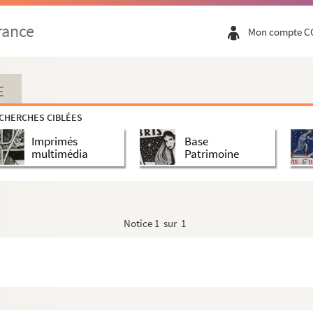
rance
Mon compte C
E
CHERCHES CIBLÉES
Imprimés
Base
multimédia
Patrimoine
Notice
1 sur 1