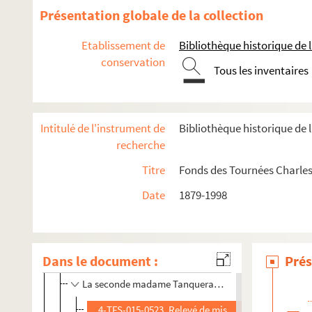
Le ruisseau : comédie en 3 actes. 1907
Présentation globale de la collection
Sacha : comédie musicale en 3 actes. 1933
Etablissement de
Bibliothèque historique de la
Sacré Léonce !... : comédie en 3 actes. 1901
conservation
Une sacrée petite blonde : comédie en 3 actes. 192
Tous les inventaires
La sacrifiée : pièce en 3 actes. 1907
La saisie. 1906
Intitulé de l'instrument de
Bibliothèque historique de l
Saison d'amour : 3 actes. 1918
recherche
Samson : pièce en 4 actes. 1907
Titre
Fonds des Tournées Charles
Satan : pièce en 4 actes. 1927
Date
1879-1998
Le scandale. 1909
La scintillante : comédie en 1 acte. 1924
Scrupules : pièce en 1 acte. 1902
Dans le document :
Prés
Séance de nuit : comédie en 1 acte. 1897
La seconde madame Tanqueray. 1904
4-TFS-015-0523. Relevé de mise en scène