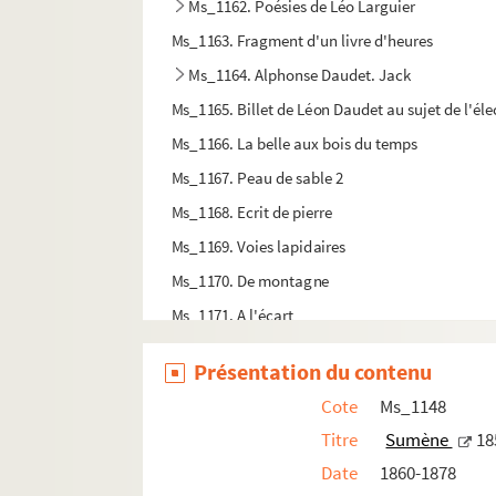
Ms_1162. Poésies de Léo Larguier
Ms_1163. Fragment d'un livre d'heures
Ms_1164. Alphonse Daudet. Jack
Ms_1165. Billet de Léon Daudet au sujet de l'é
Ms_1166. La belle aux bois du temps
Ms_1167. Peau de sable 2
Ms_1168. Ecrit de pierre
Ms_1169. Voies lapidaires
Ms_1170. De montagne
Ms_1171. A l'écart
Ms_1172. Haute-Ubaye, sables
Présentation du contenu
Ms_1173. Pluie
Cote
Ms_1148
Ms_1174. Rapport de Mr Paul Soleillet sur l'ex
Titre
Sumène
18
Ms_1175. Carnet préparatoire pour Sapho d'Al
Date
1860-1878
Ms_1176. Poésies de Raymond Février