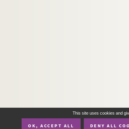
Ms_1249. Carte autographe signée de Guillaume
Ms_1250. Lettre autographe signée de Jean Jaur
Ms_1251. Correspondance manuscrite de Josep
This site uses cookies and gi
OK, ACCEPT ALL
DENY ALL CO