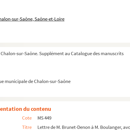
ctes avec prologue et épilogue, de François Fe...
les abus des Mâconnais
halon-sur-Saône, Saône-et-Loire
vateur du musée égyptien du Louvre
 à Chalon-sur-Saône, dans quelques villages circo...
Ferdowsi]
vins de Chalon de 1565 à 1682, avec leurs armoir...
e Chalon-sur-Saône. Supplément au Catalogue des manuscrits
issy (1772-1852) à Jean-Baptiste Grassot, notaire et ...
 Bissy (1772-1852) à Charles Mathey (1794-1851)
 (1772-1852) à Alfred Mathey (1819-1892)
que municipale de Chalon-sur-Saône
 charité, à René Mathey, chez M. Mathey, notai...
 à Charles Mathey (1794-1851), député de Saône-et...
entation du contenu
ncien représentant du peuple. Chalon-sur-Saône.
Cote
MS 449
rondissement de St Marcellin Dépt. de l'Isère
Titre
Lettre de M. Brunet-Denon à M. Boulanger, avo