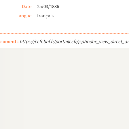
Date
25/03/1836
Langue
français
 l'Isère
ocument :
https://ccfr.bnf.fr/portailccfr/jsp/index_view_dire
e la Mairie à Chalon, Saône-et-Loire
n, Isère
 chevalier comte, grande rue n°22 à Grenoble
e des Maçons [soubaine] n°16 à Paris
y
au citoyen commissaire du gouvernement pour le dé...