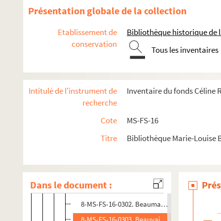
8-MS-FS-16-0291. Barodet, Désiré
Présentation globale de la collection
8-MS-FS-16-0292. Baron, Paul
Etablissement de
Bibliothèque historique de la
4-MS-FS-16-0494. Barrau, Caroline de
conservation
Tous les inventaires
8-MS-FS-16-0293. Barrère, Augustin
8-MS-FS-16-0294. Barrès, Maurice
8-MS-FS-16-0295. Bastie, Jean
Intitulé de l'instrument de
Inventaire du fonds Céline
8-MS-FS-16-0296. Baubiet, Renée
recherche
8-MS-FS-16-0297. Bazelaire, Léonie de
Cote
MS-FS-16
8-MS-FS-16-0298. Bazire, Luce
Titre
Bibliothèque Marie-Louise 
8-MS-FS-16-0299. Bazinet, M.
8-MS-FS-16-0300. Bazire de Villodon, C.
4-MS-FS-16-0495. Beadon, Mary
Dans le document :
Prés
8-MS-FS-16-0301. Beauchamp, Jeanne
8-MS-FS-16-0302. Beaumanoir, Marie
8-MS-FS-16-0303. Beauvais, L.