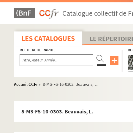
Écrits et conférences
Correspondance
Catalogue collectif de F
Céline Renooz
Lettres de Céline Renooz
LES CATALOGUES
LE RÉPERTOIR
8-MS-FS-16-1245. Récépissés postaux
Lettres à Céline Renooz
RECHERCHE RAPIDE
RE
A
B
8-MS-FS-16-0286. Baillière, Jean-Baptiste
Accueil CCFr
8-MS-FS-16-0303. Beauvais, L.
>
8-MS-FS-16-0287. Baissac, Jules
8-MS-FS-16-0288. Balès, N.
8-MS-FS-16-0289. Ball, Y.
8-MS-FS-16-0303. Beauvais, L.
8-MS-FS-16-1028. Bambeke, Charles Eugène, 
8-MS-FS-16-0290. Barbéry, Monsieur