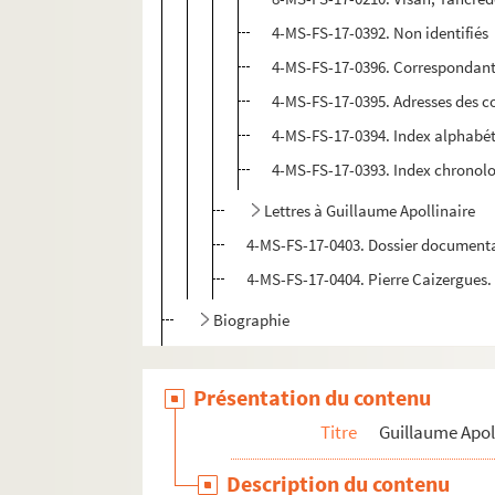
4-MS-FS-17-0392. Non identifiés
4-MS-FS-17-0396. Correspondants
4-MS-FS-17-0395. Adresses des c
4-MS-FS-17-0394. Index alphabéti
4-MS-FS-17-0393. Index chronolo
Lettres à Guillaume Apollinaire
4-MS-FS-17-0403. Dossier document
4-MS-FS-17-0404. Pierre Caizergues.
Biographie
Portraits
Etudes
Présentation du contenu
Documents en vente
Titre
Guillaume Apol
Célébration et rayonnement
Description du contenu
Personnalités liées