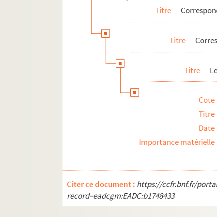
Titre
Correspo
Pierre-Marcel Adéma
Titre
Corre
Titre
Le
Cote
Titre
Date
Importance matérielle
Citer ce document :
https://ccfr.bnf.fr/por
record=eadcgm:EADC:b1748433