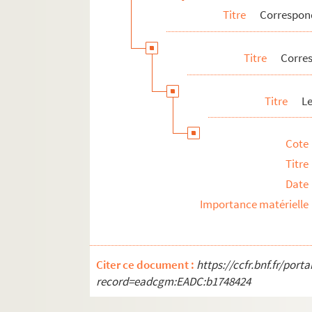
Titre
Correspo
Biographie
Portraits
Titre
Corre
Etudes
Documents en vente
Titre
Le
Célébration et rayonnement
Personnalités liées
Cote
Pierre-Marcel Adéma
Titre
Date
Importance matérielle
Citer ce document :
https://ccfr.bnf.fr/por
record=eadcgm:EADC:b1748424