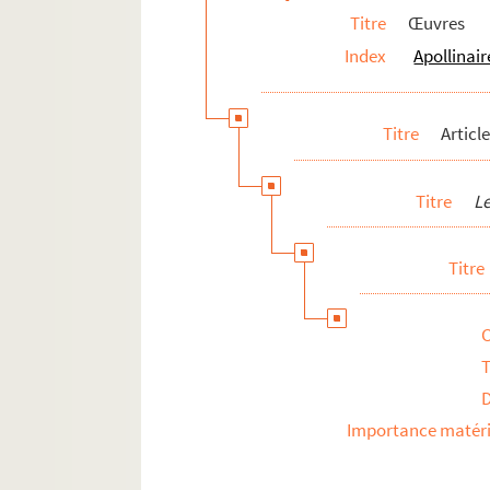
Titre
Œuvres
4-MS-FS-17-0232.
Tabarin
Index
Apollinair
4-MS-FS-17-1256.
Trachman écho
4-MS-FS-17-0236.
391
4-MS-FS-17-0233.
Vers et prose
Titre
Articl
4-MS-FS-17-1257.
La vie des lettres
8-MS-FS-17-0128.
La vie parisienne
Titre
Le
Guillaume Apollinaire.
Le flâneur 
Titre
4-MS-FS-17-1377. Guillaume Apollin
8-MS-FS-17-0120. Guillaume Apollina
4-MS-FS-17-0237. Dossier document
T
4-MS-FS-17-1378. Conférences
4-MS-FS-17-0238. Préfaces
Importance matéri
Notes
Manuscrits conservés