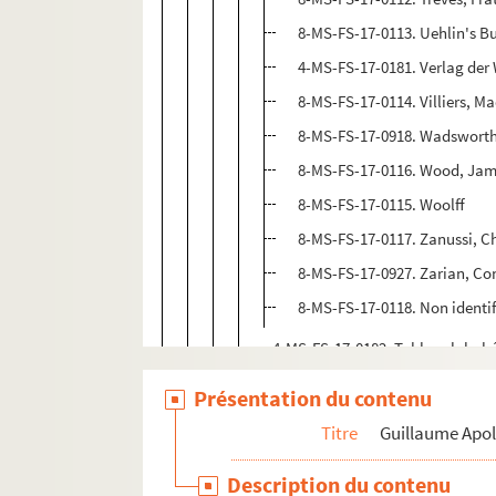
8-MS-FS-17-0113. Uehlin's 
4-MS-FS-17-0181. Verlag der
8-MS-FS-17-0114. Villiers, M
8-MS-FS-17-0918. Wadsworth
8-MS-FS-17-0116. Wood, Ja
8-MS-FS-17-0115. Woolff
8-MS-FS-17-0117. Zanussi, C
8-MS-FS-17-0927. Zarian, Co
8-MS-FS-17-0118. Non identif
4-MS-FS-17-0182. Tables alphabé
4-MS-FS-17-0183. Comptes rend
Présentation du contenu
4-MS-FS-17-0185. Exposition
Les
Titre
Guillaume Apol
4-MS-FS-17-0184. Dossier docum
Description du contenu
4-MS-FS-17-0235.
Der Sturm