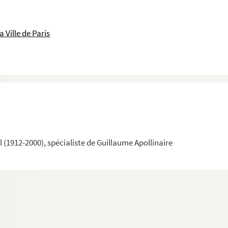
 Ville de Paris
tte de la couverture et de son verso, n°18, 15 novembre 1913
tesse
(1912-2000), spécialiste de Guillaume Apollinaire
-Pol de