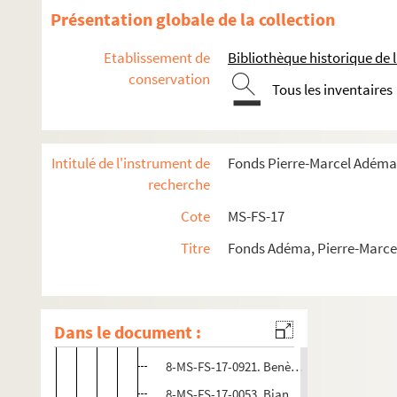
Présentation globale de la collection
4-MS-FS-17-0231.
S.I.C.
Les soirées de Paris
Etablissement de
Bibliothèque historique de la
conservation
8-MS-FS-17-0039. Guillaume Apollinaire. Maque
Tous les inventaires
Administration
Abonnements reçus
Intitulé de l'instrument de
Fonds Pierre-Marcel Adéma
8-MS-FS-17-0046. Ainslie, Douglas
recherche
8-MS-FS-17-0047. Abert
Cote
MS-FS-17
8-MS-FS-17-0052. Baciocchi de Peon, com
Titre
Fonds Adéma, Pierre-Marcel 
8-MS-FS-17-0048. Baedeker, librairie Hugo
8-MS-FS-17-0049. Bailly, Alice
8-MS-FS-17-0050. Bakst, Léon
Dans le document :
8-MS-FS-17-0051. Béhague, Marie-Martine
8-MS-FS-17-0921. Benès, O.
8-MS-FS-17-0053. Bianchedi, Romolo