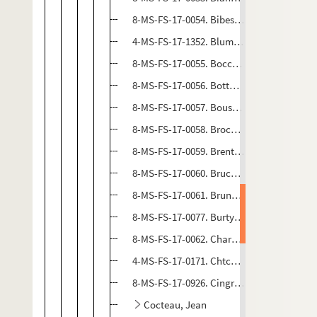
8-MS-FS-17-0054. Bibesco, Antoine
4-MS-FS-17-1352. Blum, René
8-MS-FS-17-0055. Boccioni, Umberto
8-MS-FS-17-0056. Botta, Gustavo
8-MS-FS-17-0057. Boussingault, Jean-Loui
8-MS-FS-17-0058. Brockhaus et Pehrson
8-MS-FS-17-0059. Brentano's
8-MS-FS-17-0060. Bruce, Patrick Henry
8-MS-FS-17-0061. Brunelleschi, Umberto
8-MS-FS-17-0077. Burty Haviland, Frank
8-MS-FS-17-0062. Charasson, Henriette
4-MS-FS-17-0171. Chtchoukine, Serge
8-MS-FS-17-0926. Cingria, Alexandre
Cocteau, Jean