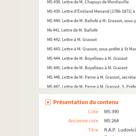
MS 438. Lettre de M. Chapuys de Montlaville
MS 439. Lettre d'Émiland Menand (1786-1871) à
MS 440. Lettre de M. Ballofé à M. Grassot, sous-p
Ms 441. Lettre de M. Ballofé
MS 442. Lettre à M. Grassot
MS 443. Lettre à M. Grassot, sous-préfet à St Mar
MS 444. Lettre de M. Boyelleau à M. Grassot
MS 445. Lettre de M. Boyelleau à M. Grassot
MS 446. Lettre de M. Perne à M. Grassot, secréta
MS 447. Lettre de M. Perne à M. Grassot, S. Préfe
MS 448. Lettre de M. Brunet-Denon à M. [Lamur
Présentation du contenu
MS 449. Lettre de M. Brunet-Denon à M. Boulang
Cote
MS 390
MS 450. Lettre de Charles Boysset, à Chalon S. 
Ancienne cote
MS 264
MS 451. Lettre de M. Daron maire de Chalon (18
Titre
R.A.P. Ludovici
MS 452. Lettre d'Henri Boutelier (1808-1881) à 