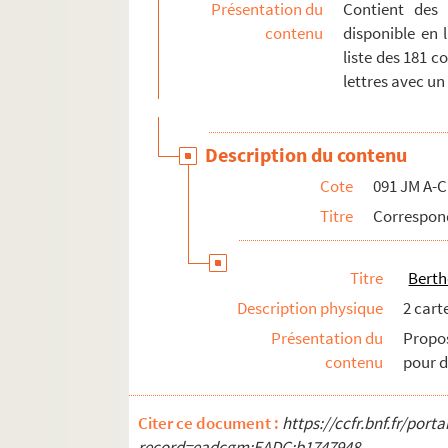
Présentation du
Contient des
Chabran, M.
contenu
disponible en 
Champion, E.G.
liste des 181 c
lettres avec u
Chantepleure, Guy
Cheramy, Paul Arthur
Chevalley, Lucie
Description du contenu
Cloarec, P.
Cote
091 JM A-C
Colin, Ambroise
Titre
Correspond
Cremnitz, Marguerite
Cruppi, Louise
Titre
Berth
Description physique
2 carte
091 JM D-O. Correspondants de D à O
Présentation du
Propo
091 JM P-Z. Correspondants de P à Z
contenu
pour d
Albums photos
Citer ce document :
https://ccfr.bnf.fr/por
record=eadcgm:EADC:b1747948