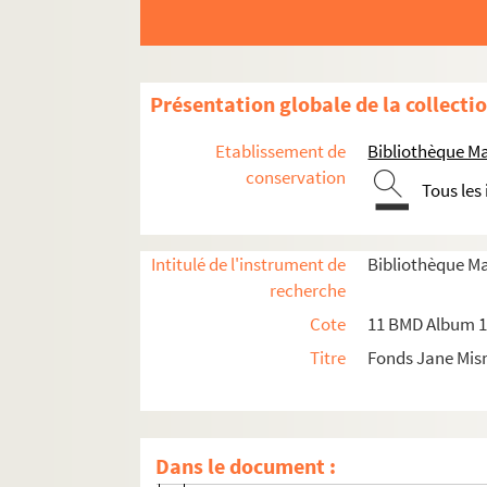
Barbe, Hélène, lectrice de Minerva
Barine, Mme Arvède
Barney, Natalie Clifford
Présentation globale de la collecti
Barret, J., ouvrière
Baulu, Marguerite
Etablissement de
Bibliothèque Ma
Baze, Robert
conservation
Tous les
Beaudonnat, Henriette, lectrice de La Fr
Beauquier, Charles Député
Intitulé de l'instrument de
Bibliothèque M
Beer, Mme Guillaume
recherche
Belinfante, Emmy J.
Cote
11 BMD Album 1 
Benoit, Mme Lucien (Gisèle), signe Une
Titre
Fonds Jane Mi
Berenger, René (sénateur)
Bernard, Marguerite
Bernard-André (A.)
Dans le document :
Bernège, Paulette