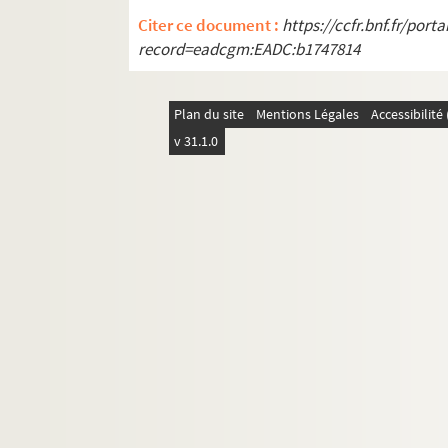
Citer ce document :
https://ccfr.bnf.fr/por
record=eadcgm:EADC:b1747814
Plan du site
Mentions Légales
Accessibilit
v 31.1.0