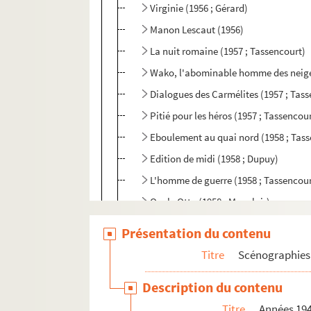
Virginie (1956 ; Gérard)
Manon Lescaut (1956)
La nuit romaine (1957 ; Tassencourt)
Wako, l'abominable homme des neiges
Dialogues des Carmélites (1957 ; Tas
Pitié pour les héros (1957 ; Tassencou
Eboulement au quai nord (1958 ; Tas
Edition de midi (1958 ; Dupuy)
L'homme de guerre (1958 ; Tassencour
Oncle Otto (1958 ; Mauclair)
Procès à Jésus (1958 ; Tassencourt)
Présentation du contenu
Alexandre le solitaire ou La voie lact
Titre
Scénographies 
Andromaque (1959 ; Tassencourt)
Description du contenu
Le dessous des cartes (1959 ; Tassenc
Titre
Années 19
Long voyage vers la nuit (1959 ; Tass