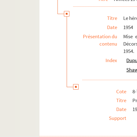
Années 1960-1969
Titre
Le hér
Années 1970-1979
Date
1954
Années 1980-1989
Présentation du
Mise 
Années 1990-1998
contenu
Décors
Productions non identifiées
1954.
Scénographies d'expositions
Index
Dupu
Architecture
Shaw
Dessins personnels
Documentation
Cote
8
Titre
P
Date
1
Support