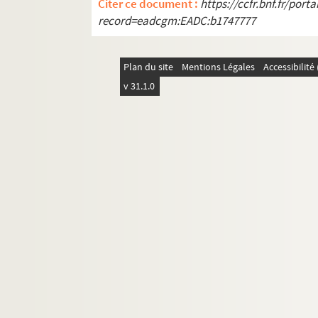
Citer ce document :
https://ccfr.bnf.fr/por
record=eadcgm:EADC:b1747777
Plan du site
Mentions Légales
Accessibilit
v 31.1.0