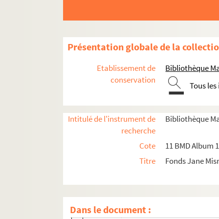
Besnard, C.
Blin, J.
Boas de Jouvenel, Claire
Présentation globale de la collecti
Bogelot, Isabelle
Bois, Jules
Etablissement de
Bibliothèque Ma
Bompard, Maurice, Ambassade de Franc
conservation
Tous les
Bonaparte, Princesse Marie
Bonet-Maury, G.
Intitulé de l'instrument de
Bibliothèque M
Bonnaure, Mme
recherche
Bouglé, Marie-Louise
Cote
11 BMD Album 1 
Bourrat, Marguerite
Titre
Fonds Jane Mi
Bourret, Germaine
Bouvier, Jeanne
Bradley, Jenny Serruys
Dans le document :
Breslau, Louise