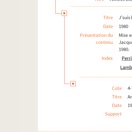
La baby-sitter (1985 ; Franck)
Titre
J'suis 
Le Journal d'Anne Frank (1985 ; Grine
Date
1980
Voisin, voisine (1985 ; Mondy)
Présentation du
Mise e
Turlututu (1985 ; Cisife)
contenu
Jacque
Le sexe faible (1985 ; Cochet)
1980.
Doit-on le dire (1985 ; Cochet)
Index
Perri
N'écoutez pas Mesdames ! (1985 ; Mo
Lamba
La prise de Berg-op-Zoom (1985 ; Mey
Le tombeur (1986 ; Moreau)
Cote
4
Horace (1986 ; Tassencourt)
Titre
Ar
Les dégourdis de la 11e (1986 ; Rosny)
Date
1
Les voisins du dessus (1986 ; Rosny)
Support
Violences (1986 ; Ackerman)
L'amuse-gueule (1986 ; Mondy)