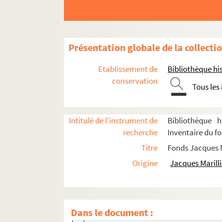
Présentation globale de la collecti
Etablissement de
Bibliothèque his
conservation
Biographie
Tous les
Scénographies pour le théâtre et l'opéra
Années 1947-1959
Intitulé de l'instrument de
Bibliothèque h
recherche
Inventaire du fo
Années 1960-1969
Titre
Fonds Jacques M
Années 1970-1979
Origine
Jacques Marilli
Années 1980-1989
Le petit café (1980 ; Vogel)
Une place au soleil (1980 ; Bierry)
Dans le document :
J'suis bien (1980 ; Perrin)