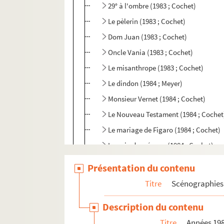
29° à l'ombre (1983 ; Cochet)
Le pèlerin (1983 ; Cochet)
Dom Juan (1983 ; Cochet)
Oncle Vania (1983 ; Cochet)
Le misanthrope (1983 ; Cochet)
Le dindon (1984 ; Meyer)
Monsieur Vernet (1984 ; Cochet)
Le Nouveau Testament (1984 ; Cochet
Le mariage de Figaro (1984 ; Cochet)
Le pain de ménage (1984 ; Cochet)
La mélodie des strapontins (1984 ; Ta
Présentation du contenu
La reine morte (1984 ; Cochet)
Titre
Scénographies 
Donogoo (1984 ; Cochet)
Description du contenu
Rencontres du Palais-Royal (1984)
Titre
Années 19
Feu la mère de madame (1985 ; Mérou