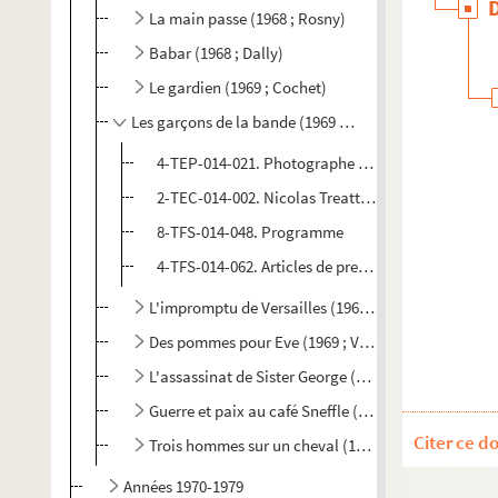
La main passe (1968 ; Rosny)
Babar (1968 ; Dally)
Le gardien (1969 ; Cochet)
Les garçons de la bande (1969 ; Cochet)
4-TEP-014-021. Photographe non identifié. Photo
2-TEC-014-002. Nicolas Treatt. Photographie de s
8-TFS-014-048. Programme
4-TFS-014-062. Articles de presse
L'impromptu de Versailles (1969 ; Tassencourt)
Des pommes pour Eve (1969 ; Vitaly)
L'assassinat de Sister George (1969 ; Voutsinas)
Guerre et paix au café Sneffle (1969 ; Vitaly)
Citer ce d
Trois hommes sur un cheval (1969 ; Mondy)
Années 1970-1979