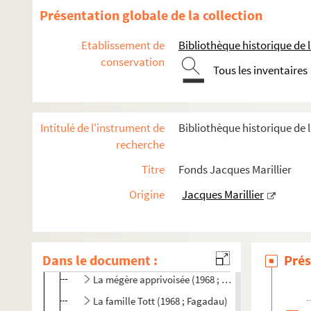
Présentation globale de la collection
Rencontres du Palais-Royal (1966-1967)
A la nuit, la nuit (1967 ; Cochet)
Etablissement de
Bibliothèque historique de la
conservation
Rupture (1967 ; Cochet)
Tous les inventaires
Chaud et froid (1967 ; Franck)
Quarante carats (1967 ; Charon)
Intitulé de l'instrument de
Bibliothèque historique de l
Boudu sauvé des eaux (1967 ; Cochet)
recherche
Le plaisir de rompre (1967 ; Cochet)
Titre
Fonds Jacques Marillier
Les fausses confidences (1967 ; Cochet)
Monsieur et madame Molière (1967 ; Tassencourt)
Origine
Jacques Marillier
L'obsédé (1967 ; Rouzière)
Des petits bonshommes dans du papier journal (196
Dans le document :
Quoat-Quoat (1968 ; Vitaly)
Prés
La mégère apprivoisée (1968 ; Noël)
La famille Tott (1968 ; Fagadau)