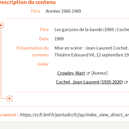
Description du contenu
Titre
Années 1960-1969
Titre
Les garçons de la bande (1969 ; Coche
Date
1969
graphies du décor.
Présentation du
Mise en scène : Jean-Laurent Cochet. 
cène
contenu
Théâtre Edouard VII, 12 septembre 19
Index
Crowley, Mart
[Auteur]
Cochet, Jean-Laurent (1935-2020)
ocument :
https://ccfr.bnf.fr/portailccfr/jsp/index_view_direc