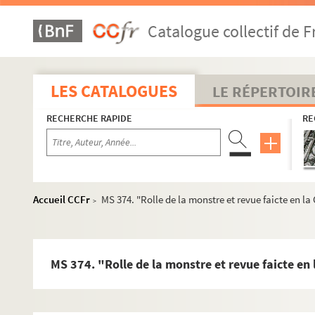
MS 344. Lettre de François Bernard M. de Chauvelin au rédacte
Catalogue collectif de F
MS 345. Lettre de M. Gaston Gérard, maire de Dijon, à Mme de 
MS 346. Lettre du Général Duhesme au Général de division De
MS 347. Reçu de M. Giroux, receveur des hospices de Chalon 
LES CATALOGUES
LE RÉPERTOIR
MS 348. Lettre de félicitation de Mgr. Joseph-François d’Aub
RECHERCHE RAPIDE
RE
MS 349. Lettre de Mgr du Chilleau à M. Lombard
MS 350. Fragment d'un "abrégé des Indulgences" aux armes 
MS 351. Lettre de Mgr. Gabriel-François Moreau sur les diver
MS 352. Quittance d'une somme de 2400 Livres données par M
Accueil CCFr
MS 374. "Rolle de la monstre et revue faicte en la
>
MS 353. Relation d'un procès entre le conseiller Fevret de Sai
MS 354. Copie du serment de fidélité au roi de Mgr de Rochefo
MS 355. Lettre de vœux de Mgr de Rochefort d'Ally
MS 374. "Rolle de la monstre et revue faicte en 
MS 356. Attestation de Mgr Lefranc de Pompignan en faveur d
MS 357. Lettre de M. Pontchartrain, Ministre de Louis XIV, à p