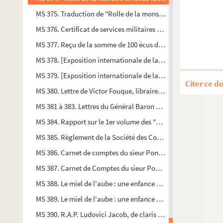
MS 375. Traduction de "Rolle de la monstre et revue faicte en 
MS 376. Certificat de services militaires du cavalier Laverdur
MS 377. Reçu de la somme de 100 écus donnée à Anthoine de Gu
MS 378. [Exposition internationale de la Ville de Lyon Sectio
MS 379. [Exposition internationale de la Ville de Lyon Sectio
Citer ce d
MS 380. Lettre de Victor Fouque, libraire à Chalon, à M. Guilbe
MS 381 à 383. Lettres du Général Baron Vivant-Jean Brunet-
MS 384. Rapport sur le 1er volume des "Documents pour servi
MS 385. Règlement de la Société des Compagnons boulangers d
MS 386. Carnet de comptes du sieur Poncet concernant les fou
MS 387. Carnet de Comptes du sieur Poncet concernant l'achat
MS 388. Le miel de l'aube : une enfance en Bourgogne sous l'
MS 389. Le miel de l'aube : une enfance en Bourgogne sous l'o
MS 390. R.A.P. Ludovici Jacob, de claris scriptoribus cabilonen