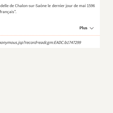
tadelle de Chalon-sur-Saône le dernier jour de mai 1596
rançais".
Plus
ct_anonymous.jsp?record=eadcgm:EADC:b1747299