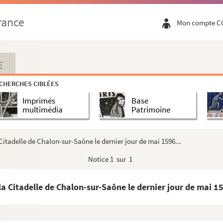
ur du Journal des Annales politiques et littéra...
rance
Mon compte C
Gayffier pour l'inviter à un bal
saix.
pour une offrande de 40 francs
E
igné de la Chasse à M. de Saint Julien nommé Gén...
CHERCHES CIBLÉES
Imprimés
Base
de Mgr du Chilleau
multimédia
Patrimoine
tissements des chanoinesses de Neuville. Mâcon
gr de Rochefort d'Ally à M. Rigoley d'Ogny
 Citadelle de Chalon-sur-Saône le dernier jour de mai 1596...
nt Mermin et MM.Le doyen et les chanoines de l...
Notice
1 sur 1
rt d'Ally
la Citadelle de Chalon-sur-Saône le dernier jour de mai 15
e Mgr Rochefort d'Ally
ropos d'un livre de Mgr de Rochefort d'Ally