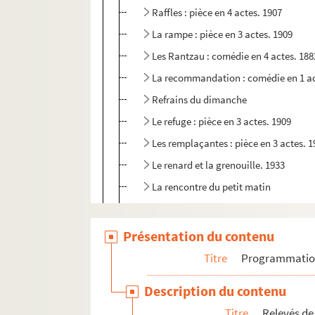
Raffles : pièce en 4 actes. 1907
La rampe : pièce en 3 actes. 1909
Les Rantzau : comédie en 4 actes. 188
La recommandation : comédie en 1 ac
Refrains du dimanche
Le refuge : pièce en 3 actes. 1909
Les remplaçantes : pièce en 3 actes. 
Le renard et la grenouille. 1933
La rencontre du petit matin
La répétition ou l'amour puni. 1950
La reprise : comédie en 3 actes. 1924
Présentation du contenu
Le retour : 4 actes. 1920
Titre
Programmati
Le retour à la chair
Description du contenu
Le retour à la terre
Titre
Relevés de