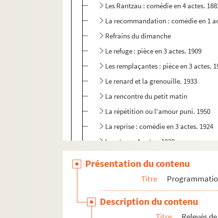
Les Rantzau : comédie en 4 actes. 188
La recommandation : comédie en 1 ac
Refrains du dimanche
Le refuge : pièce en 3 actes. 1909
Les remplaçantes : pièce en 3 actes. 
Le renard et la grenouille. 1933
La rencontre du petit matin
La répétition ou l'amour puni. 1950
La reprise : comédie en 3 actes. 1924
Le retour : 4 actes. 1920
Le retour à la chair
Présentation du contenu
Le retour à la terre
Titre
Programmati
Revues
Description du contenu
La revue de Rip
Titre
Relevés de
La robe de perles : pièce en 3 actes. 1