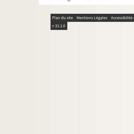
Saison d'amour : 3 actes. 1918
Samson : pièce en 4 actes. 1907
Plan du site
Mentions Légales
Accessibilit
Satan : pièce en 4 actes. 1927
v 31.1.0
Le scandale. 1909
La scintillante : comédie en 1 acte. 1
Scrupules : pièce en 1 acte. 1902
Séance de nuit : comédie en 1 acte. 1
La seconde madame Tanqueray. 1904
La seconde nuit de noces : pièce en 3 
Le secret : pièce en 3 actes. 1913
Seigneur Polichinelle : pièce en 4 act
Sens interdit
Les sentiers de la vertu : comédie en 3
Sérénade à la machine