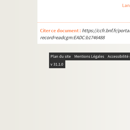
Lan
Citer ce document :
https://ccfr.bnf.fr/por
record=eadcgm:EADC:b1746488
Plan du site
Mentions Légales
Accessibilit
v 31.1.0