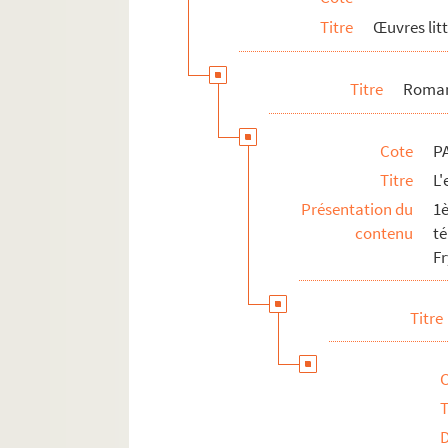
Titre
Œuvres lit
Titre
Roman
Cote
P
Titre
L
Présentation du
1
contenu
t
F
Titre
T