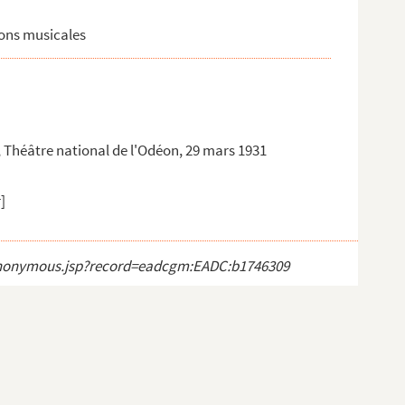
ions musicales
s, Théâtre national de l'Odéon, 29 mars 1931
]
ct_anonymous.jsp?record=eadcgm:EADC:b1746309