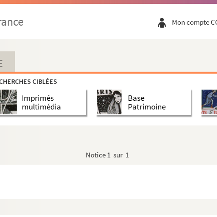
rance
Mon compte C
n vers et en prose en 4 actes
E
CHERCHES CIBLÉES
6
Imprimés
Base
multimédia
Patrimoine
Notice
1 sur 1