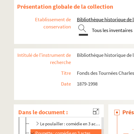
La petite chocolatière : comédie en 4 actes. 1909
Présentation globale de la collection
La petite fonctionnaire. 1901
Etablissement de
Bibliothèque historique de la
La petite marmite. 1973
conservation
Tous les inventaires
Les petits : pièce en 3 actes. 1912
Phi-phi : opérette en 3 actes. 1918
Pile ou face : comédie en 5 actes. 1924
Intitulé de l'instrument de
Bibliothèque historique de l
Pique-nique
recherche
Le plaisir d'aimer : comédie en 3 actes. 1954
Titre
Fonds des Tournées Charles
Les plumes du geai : comédie en 4 actes. 1906
Date
1879-1998
Les poires
Poliche : comédie en 4 actes. 1906
La pomme : comédie en 3 actes. 1922
Dans le document :
Prés
Potash et Perlmutter. 1916
Le poulailler : comédie en 3 actes. 1908
Poupette : comédie en 3 actes. 1931