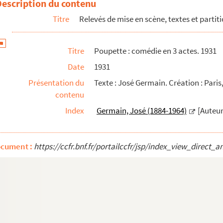
Description du contenu
Titre
Relevés de mise en scène, textes et partit
Titre
Poupette : comédie en 3 actes. 1931
Date
1931
Présentation du
Texte : José Germain. Création : Pari
contenu
Index
Germain, José (1884-1964)
[Auteur
8
ocument :
https://ccfr.bnf.fr/portailccfr/jsp/index_view_dire