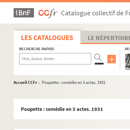
Le passé : comédie en 4 actes. 1897
Catalogue collectif de F
Le passe-partout : comédie en 3 actes. 1908
La passerelle : comédie en 3 actes. 1902
La passion de Notre Seigneur Jésus Christ : drame e
LES CATALOGUES
LE RÉPERTOIR
La passion du Christ : drame en 6 actes
RECHERCHE RAPIDE
RE
Passionnément : comédie musicale en 3 actes. 192
Pas sur la bouche : opérette en 3 actes.
Patachon. 1907
Paternité
Accueil CCFr
Poupette : comédie en 3 actes. 1931
>
Le père de mademoiselle : comédie en 3 actes. 1952
Le péril jaune : comédie en 1 acte. 1906
Pétard : pièce en 3 actes. 1914
Poupette : comédie en 3 actes. 1931
Le petit café : pièce en 3 actes. 1911
Le petit choc : opérette en 3 actes. 1923