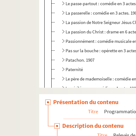
Le passe-partout : comédie en 3 actes
La passerelle : comédie en 3 actes. 19
La passion de Notre Seigneur Jésus Chr
La passion du Christ : drame en 6 act
Passionnément : comédie musicale en
Pas sur la bouche : opérette en 3 acte
Patachon. 1907
Paternité
Le père de mademoiselle : comédie en
Le péril jaune : comédie en 1 acte. 19
Pétard : pièce en 3 actes. 1914
Présentation du contenu
Le petit café : pièce en 3 actes. 1911
Titre
Programmati
Le petit choc : opérette en 3 actes. 19
Description du contenu
La petite chocolatière : comédie en 4 
Titre
Relevés de
La petite fonctionnaire. 1901