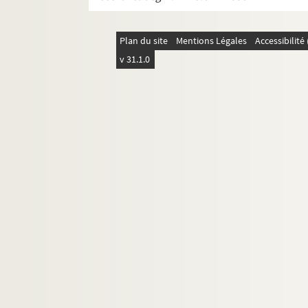
Le poussin : pièce en 3 actes. 1908
Pov' miss Julie
Plan du site
Mentions Légales
Accessibilit
Prenez ma dame !... : comédie en 1 ac
v 31.1.0
La présidente : comédie en 3 actes. 1
Le président Haudecoeur : comédie en
Le prétexte : pièce en 2 actes. 1906
Primerose
Le prince charmant : pièce en 3 actes
Le prince consort. 1903
Le prince Jean : pièce en 4 actes. 1923
Le procureur Hallers : pièce en 4 actes
Production française
Prologue deuxième acte
Le protecteur : comédie en 1 acte. 19