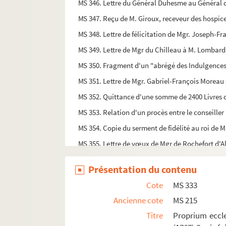
MS 346. Lettre du Général Duhesme au Général d
MS 347. Reçu de M. Giroux, receveur des hospic
MS 348. Lettre de félicitation de Mgr. Joseph-F
MS 349. Lettre de Mgr du Chilleau à M. Lombard
MS 350. Fragment d'un "abrégé des Indulgences
MS 351. Lettre de Mgr. Gabriel-François Moreau
MS 352. Quittance d'une somme de 2400 Livres d
MS 353. Relation d'un procès entre le conseiller
MS 354. Copie du serment de fidélité au roi de M
MS 355. Lettre de vœux de Mgr de Rochefort d'A
MS 356. Attestation de Mgr Lefranc de Pompigna
Présentation du contenu
MS 357. Lettre de M. Pontchartrain, Ministre de 
Cote
MS 333
MS 358. Lettre du Marquis de Chasteauneuf, Mini
Ancienne cote
MS 215
MS 359 à 361. Trois quittances délivrées par l'
Titre
Proprium eccle
MS 362. Le travail ou les deux laboureurs : poés