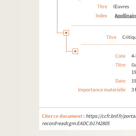
Titre
Œuvres
Index
Apollinair
Titre
Critiqu
Cote
4
Titre
Gu
1
Date
1
Importance matérielle
3 
Citer ce document :
https://ccfr.bnf.fr/por
record=eadcgm:EADC:b1742805