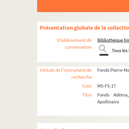
Présentation globale de la collecti
Etablissement de
Bibliothèque his
conservation
Tous les
Guillaume Apollinaire
Œuvres
Intitulé de l'instrument de
Fonds Pierre-M
recherche
Poésie
Cote
MS-FS-17
Fiction
Titre
Fonds Adéma, 
Textes et éditions érotiques
Apollinaire
Théâtre
Cinéma
Critique d'art