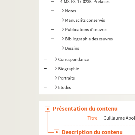
4-MS-FS-17-0238. Préfaces
Notes
Manuscrits conservés
Publications d'œuvres
Bibliographie des œuvres
Dessins
Correspondance
Biographie
Portraits
Etudes
Documents en vente
Célébration et rayonnement
Présentation du contenu
Personnalités liées
Titre
Guillaume Apol
Pierre-Marcel Adéma
Description du contenu