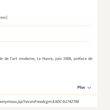
teur]
e de l'art moderne, Le Havre, juin 1908, préface de
Plus
ct_anonymous.jsp?record=eadcgm:EADC:b1742798