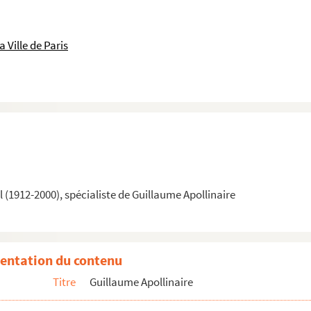
 Ville de Paris
(1912-2000), spécialiste de Guillaume Apollinaire
entation du contenu
Titre
Guillaume Apollinaire
 de l'art moderne, Le Havre, juin 1908, préface de Guillaume Apollin...