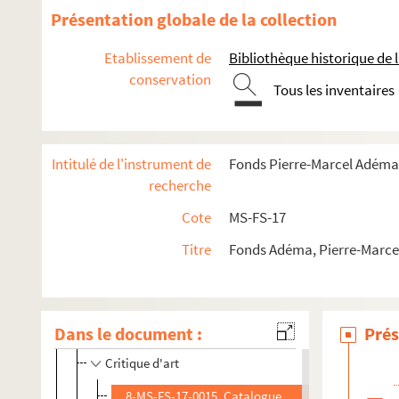
Présentation globale de la collection
Etablissement de
Bibliothèque historique de la
conservation
Tous les inventaires
Guillaume Apollinaire
Intitulé de l'instrument de
Fonds Pierre-Marcel Adéma
recherche
Œuvres
Cote
MS-FS-17
Poésie
Titre
Fonds Adéma, Pierre-Marcel 
Fiction
Textes et éditions érotiques
Théâtre
Dans le document :
Prés
Cinéma
Critique d'art
8-MS-FS-17-0015. Catalogue d'exposition au Cercle