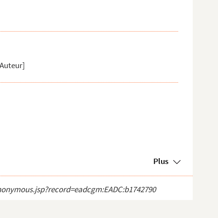
[Auteur]
Plus
ct_anonymous.jsp?record=eadcgm:EADC:b1742790