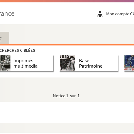
rance
Mon compte C
E
CHERCHES CIBLÉES
Imprimés
Base
multimédia
Patrimoine
Notice
1 sur 1