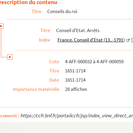
Description du contenu
Titre
Conseils du roi
Titre
Conseil d'Etat. Arrêts
d prévôt concernant les écrits portant atteinte à l'autor...
Index
France. Conseil d'Etat (13..-1791)
Cote
4-AFF-000032 à 4-AFF-000059
Titre
1651-1714
Date
1651-1714
FF-000002. 1716-1772
Importance matérielle
28 affiches
-1782
s du roi
ocument :
https://ccfr.bnf.fr/portailccfr/jsp/index_view_dire