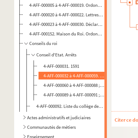
4-AFF-000005 à 4-AFF-000019. Ordonnances
4-AFF-000020 à 4-AFF-000022. Lettres patentes
4-AFF-000023 à 4-AFF-000030. Déclarations
4-AFF-000152. Maison du Roi. Ordonnance de police du gran
Conseils du roi
Conseil d'Etat. Arrêts
4-AFF-000031. 1591
4-AFF-000032 à 4-AFF-000059. 1651-1714
4-AFF-000060 à 4-AFF-000088 ; 2-AFF-000001 à 2-A
4-AFF-000089 à 4-AFF-000091 ; 2-AFF-000003. 1774
4-AFF-000092. Liste du collège des avocats aux conseil
Actes administratifs et judiciaires
Citer ce d
Communautés de métiers
Enseignement