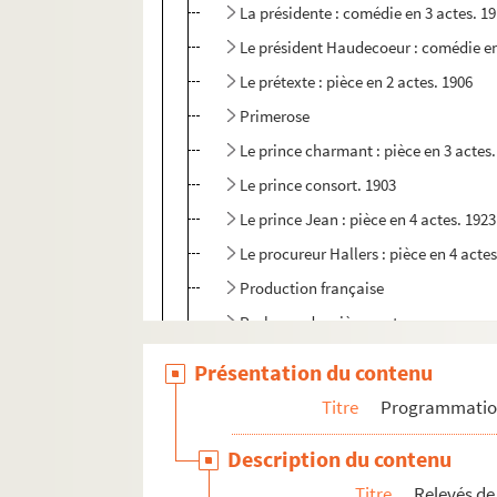
La présidente : comédie en 3 actes. 1
Le président Haudecoeur : comédie en
Le prétexte : pièce en 2 actes. 1906
Primerose
Le prince charmant : pièce en 3 actes
Le prince consort. 1903
Le prince Jean : pièce en 4 actes. 1923
Le procureur Hallers : pièce en 4 actes
Production française
Prologue deuxième acte
Le protecteur : comédie en 1 acte. 19
Présentation du contenu
La puce à l'oreille : pièce en 3 actes. 
Titre
Programmati
La puissance de l'enfant. 1924
Description du contenu
Le quadrille : 2 actes. 1902
Titre
Relevés de
Quadrille : comédie en 6 actes. 1937