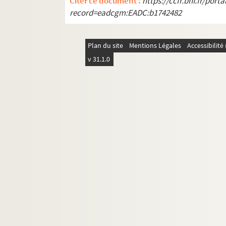
Citer ce document :
https://ccfr.bnf.fr/por
Refrains du dimanche
record=eadcgm:EADC:b1742482
Le refuge : pièce en 3 actes. 1909
Les remplaçantes : pièce en 3 actes. 
Plan du site
Mentions Légales
Accessibilit
Le renard et la grenouille. 1933
v 31.1.0
La rencontre du petit matin
La répétition ou l'amour puni. 1950
La reprise : comédie en 3 actes. 1924
Le retour : 4 actes. 1920
Le retour à la chair
Le retour à la terre
Revues
La revue de Rip
La robe de perles : pièce en 3 actes. 1
Le roi : comédie en 4 actes. 1908