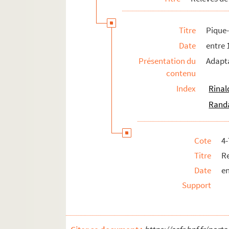
Quand il y en a pour deux : comédie e
Titre
Pique
La 40 C.V. du roi : comédie en 3 actes.
Date
entre 
Quart de soupir : fantaisie en 1 acte. 
Présentation du
Adapta
Qu'en dit l'abbé ? : opérette en 3 acte
contenu
Que Suzanne n'en sache rien. 1899
Index
Rinal
Qui a peur de Virginia Woolf ? 1964
Randa
Le rabatteur : comédie en 3 actes. 19
La rabouilleuse : pièce en 4 actes. 190
Cote
4
La race : pièce en 3 actes. 1917
Titre
Re
La rafale : pièce en 3 actes. 1905
Date
en
Raffles : pièce en 4 actes. 1907
Support
La rampe : pièce en 3 actes. 1909
Les Rantzau : comédie en 4 actes. 188
La recommandation : comédie en 1 ac