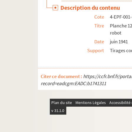
Description du contenu
4-EPF-001-54. Dossier 54. Belgique, Finlande
Cote
4-EPF-001-
4-EPF-001-55. Dossier 55. Afrique
Titre
Planche 12.
4-EPF-001-57. Dossier 57. Indochine
robot
4-EPF-001-58. Dossier 58. Indochine
Date
juin 1941
4-EPF-001-59. Dossier 59. Chine
Support
Tirages co
4-EPF-001-60. Dossier 60. Japon
4-EPF-001-61. Dossier 61. La Finlande en gue
4-EPF-001-62. Dossier 62. Bombardements par
Citer ce document :
https://ccfr.bnf.fr/por
4-EPF-001-63. Dossier 63. Guerre 1939-1940, f
record=eadcgm:EADC:b1741311
4-EPF-001-64. Dossier 64. Guerre 1939-1940, f
4-EPF-001-65. Dossier 65. Guerre 1939-1940, f
Plan du site
Mentions Légales
Accessibilit
v 31.1.0