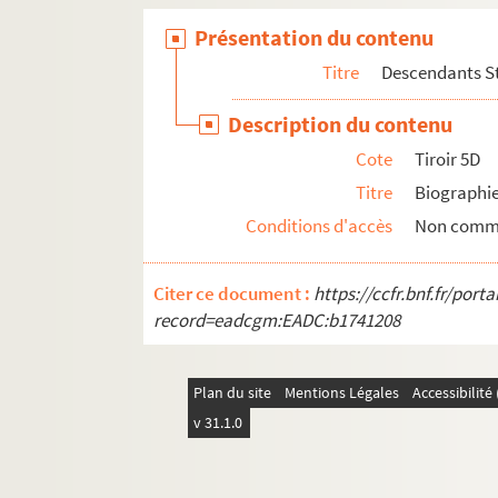
Présentation du contenu
Titre
Descendants S
Description du contenu
Cote
Tiroir 5D
Titre
Biographi
Conditions d'accès
Non comm
Citer ce document :
https://ccfr.bnf.fr/por
record=eadcgm:EADC:b1741208
Plan du site
Mentions Légales
Accessibilit
v 31.1.0