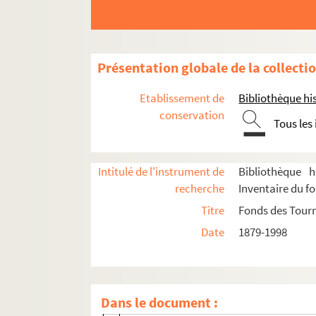
Mademoiselle Flûte : comédie en 4 ac
Mademoiselle Jockey : comédie en 3 a
Mademoiselle Josette, ma femme : co
Présentation globale de la collecti
Ma fée : comédie en 4 actes. 1901
Etablissement de
Bibliothèque his
La main dans le sac : pièce en 3 actes
conservation
Tous les
Main gauche : comédie en 3 actes. 19
Les mains sales. 1948
Intitulé de l'instrument de
Bibliothèque h
La maison d'argile : pièce en 3 actes.
recherche
Inventaire du f
Maître Bolbec et son mari : pièce en 3
Titre
Fonds des Tour
Le maître de forges : comédie en 4 act
Date
1879-1998
Maître Lannois... recéleur ! : pièce en 
Maman : comédie en 3 actes. 1924
Maman colibri : comédie en 5 actes. 
Dans le document :
Manette Salomon : pièce en 9 tableau