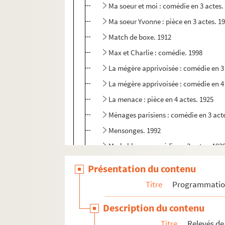
Ma soeur et moi : comédie en 3 actes.
Ma soeur Yvonne : pièce en 3 actes. 1
Match de boxe. 1912
Max et Charlie : comédie. 1998
La mégère apprivoisée : comédie en 3
La mégère apprivoisée : comédie en 4
La menace : pièce en 4 actes. 1925
Ménages parisiens : comédie en 3 act
Mensonges. 1992
Merle blanc : comédie en 3 actes. 192
Le messager : pièce en 4 actes. 1933
Présentation du contenu
Mille regrets : pièce en 1 acte. 1903
Titre
Programmati
Le million : comédie en 1 acte
Description du contenu
Miquette et sa mère : comédie en 3 ac
Titre
Relevés de
Miroirs