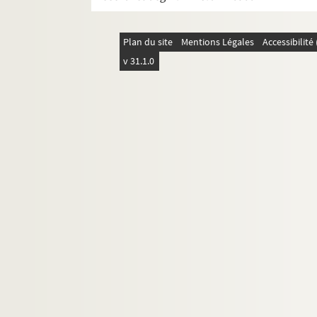
Monsieur de Mirliflor : fantaisie en 1 
Monsieur de Pourceaugnac. 1669
Plan du site
Mentions Légales
Accessibilit
Monsieur Malézieux : comédie en 1 ac
v 31.1.0
Monsieur Piégois : comédie en 3 actes
Montmartre. 1910
Montmartre aux chants : revue de cab
Mort au tyran !
Mozart : comédie en 3 actes. 1925
La mystérieuse lady. 1932
Les noces d'argent : comédie en 3 act
Le noir te va si bien. 1972
Le nouveau jeu : comédie en 5 actes. 
Le nouveau testament : comédie en 4 
Les nouveaux messieurs : comédie en 