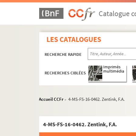
Catalogue co
Écrits et conférences
Correspondance
Céline Renooz
LES CATALOGUES
Lettres de Céline Renooz
RECHERCHE RAPIDE
A
B
Imprimés
multimédia
RECHERCHES CIBLÉES
C
D
E
Accueil CCFr
4-MS-FS-16-0462. Zentink, F.A.
>
F
G
H
4-MS-FS-16-0462. Zentink, F.A.
I