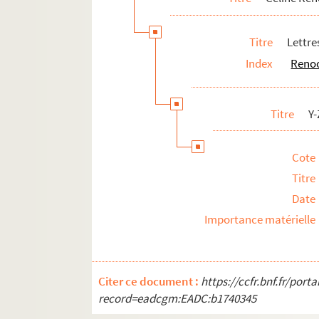
Titre
Lettre
Index
Renoo
Titre
Y-
Cote
Titre
Date
Importance matérielle
Citer ce document :
https://ccfr.bnf.fr/por
record=eadcgm:EADC:b1740345