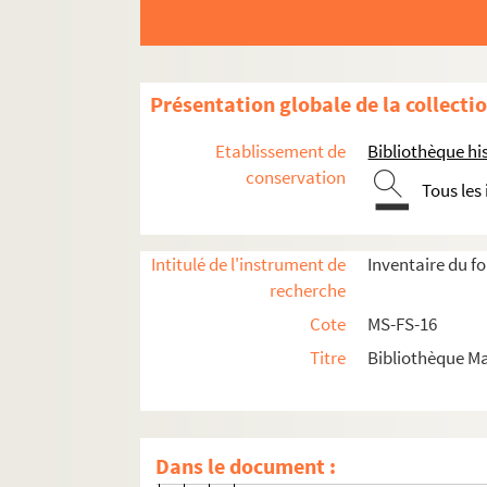
J
K
L
Présentation globale de la collecti
M
Etablissement de
Bibliothèque his
N
conservation
O
Tous les
P
R
Intitulé de l'instrument de
Inventaire du f
S
recherche
T
Cote
MS-FS-16
U
Titre
Bibliothèque Ma
V
W
Y-Z
Dans le document :