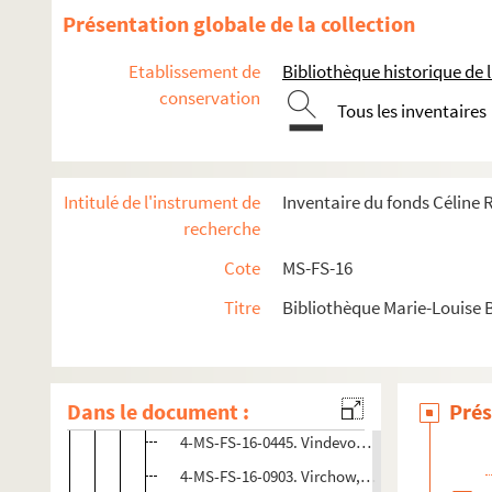
Présentation globale de la collection
4-MS-FS-16-0440. Vautel, Clément
8-MS-FS-16-0224. Veglinsky, Monsieur
Etablissement de
Bibliothèque historique de la
conservation
8-MS-FS-16-0227. Velloné, Georges
Tous les inventaires
8-MS-FS-16-0228. Vercély, Madame Veuve
4-MS-FS-16-0441. Vergauwen, F.
Intitulé de l'instrument de
Inventaire du fonds Céline
8-MS-FS-16-0229. Verger, Jeanne
recherche
4-MS-FS-16-0442. Verrier (docteur)
Cote
MS-FS-16
8-MS-FS-16-0230. Verzin, Madame
4-MS-FS-16-0443. Vidal, Cécile
Titre
Bibliothèque Marie-Louise 
8-MS-FS-16-0231. Villa, Madame
4-MS-FS-16-0444. Villemon, F.
Dans le document :
8-MS-FS-16-0232. Vincent, J.
Prés
4-MS-FS-16-0445. Vindevogel, Jules
4-MS-FS-16-0903. Virchow, Rudolf