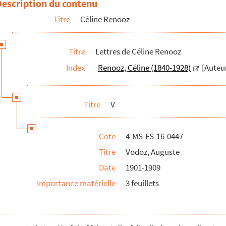
Description du contenu
Titre
Céline Renooz
Titre
Lettres de Céline Renooz
Index
Renooz, Céline (1840-1928)
[Auteu
n prénom
Titre
V
Cote
4-MS-FS-16-0447
Titre
Vodoz, Auguste
et reçues entre 1880 et 1892
Date
1901-1909
Importance matérielle
3 feuillets