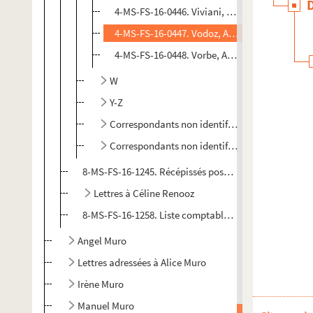
4-MS-FS-16-0446. Viviani, René
4-MS-FS-16-0447. Vodoz, Auguste
4-MS-FS-16-0448. Vorbe, Auguste
W
Y-Z
Correspondants non identifiés désignés par u
Correspondants non identifiés
8-MS-FS-16-1245. Récépissés postaux
Lettres à Céline Renooz
8-MS-FS-16-1258. Liste comptable de lettres envoyées 
Angel Muro
Lettres adressées à Alice Muro
Irène Muro
Manuel Muro