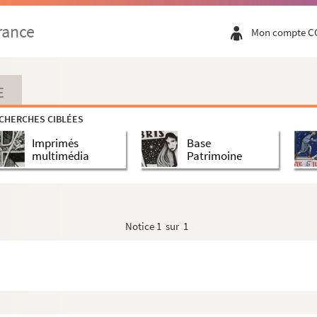
rance
Mon compte C
E
CHERCHES CIBLÉES
Imprimés
Base
multimédia
Patrimoine
Notice
1 sur 1