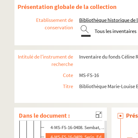
4-MS-FS-16-0397. Salès, Jeanne
Présentation globale de la collection
8-MS-FS-16-0209. Salomon, Madame
Etablissement de
Bibliothèque historique de la
4-MS-FS-16-0398. Sangnier, Marc
conservation
Tous les inventaires
4-MS-FS-16-0400. Schacre, Monsieur
4-MS-FS-16-0401. Schaub-Koch, Emile
4-MS-FS-16-0402. Schehour, Madame de
Intitulé de l'instrument de
Inventaire du fonds Céline
8-MS-FS-16-0210. Schirmacher, Käthe
recherche
4-MS-FS-16-0403. Schmahl, Jeanne
Cote
MS-FS-16
4-MS-FS-16-0404. Scholl, Aurélien
Titre
Bibliothèque Marie-Louise 
4-MS-FS-16-0405. Séché, Léon
4-MS-FS-16-0406. Seghers, Ad.
4-MS-FS-16-0359. Selves, Justin de
Dans le document :
Prés
4-MS-FS-16-0407. Selys-Longchamp, Edmond
4-MS-FS-16-0408. Sembat, Marcel
4-MS-FS-16-0409. Serin, Edouard