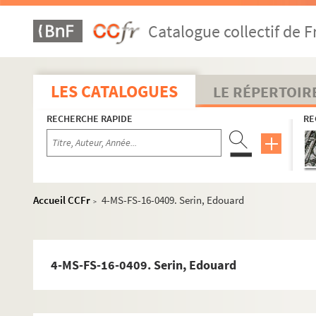
H
Catalogue collectif de F
I
J
K
LES CATALOGUES
LE RÉPERTOIR
L
RECHERCHE RAPIDE
RE
M
N
O
P
Accueil CCFr
4-MS-FS-16-0409. Serin, Edouard
>
R
S
4-MS-FS-16-0395. Saint-Martin, Etienne de
4-MS-FS-16-0409. Serin, Edouard
4-MS-FS-16-0396. Saint-Saëns, Camille
8-MS-FS-16-0208. Saint-Yves d'Alveydre, Alex