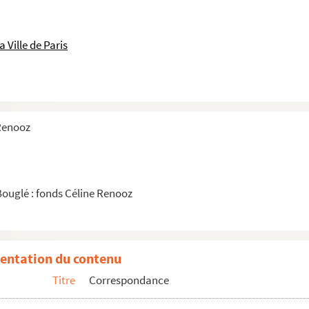
 Ville de Paris
 Renooz
Bouglé : fonds Céline Renooz
entation du contenu
 de
Titre
Correspondance