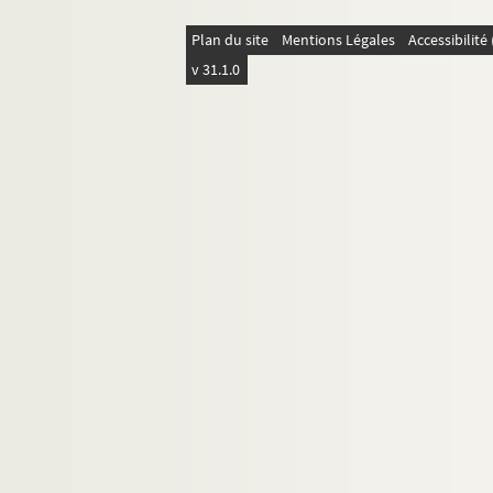
Lettres adressées à Alice Muro
Plan du site
Mentions Légales
Accessibilit
Irène Muro
v 31.1.0
Manuel Muro
Marie Muro
Lettre d'Ernest Renoz
Lettres de Léon Renoz
Documentation
Papiers personnels
À propos de Céline Renooz
Legs des archives de Céline Renooz (1928)