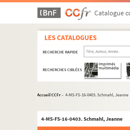
Lettres de Céline Renooz
Catalogue co
A
B
LES CATALOGUES
C
D
RECHERCHE RAPIDE
E
Imprimés
F
multimédia
RECHERCHES CIBLÉES
G
H
I
Accueil CCFr
4-MS-FS-16-0403. Schmahl, Jeanne
>
J
K
4-MS-FS-16-0403. Schmahl, Jeanne
L
M