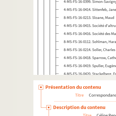
4-MS-FS-16-0399. Simon-Savigny
4-MS-FS-16-0414. Sittenfeb, Jan
8-MS-FS-16-0213. Sloane, Maud
4-MS-FS-16-0415. Société d'altr
4-MS-FS-16-0416. Société des Ma
8-MS-FS-16-0112. Sohlman, Har
8-MS-FS-16-0214. Soller, Charles
4-MS-FS-16-0418. Sparrow, Cath
4-MS-FS-16-0419. Spuller, Eugèn
4-MS-FS-16-0420. Stackelberg, F
4-MS-FS-16-0421. Stefanoneska,
Présentation du contenu
4-MS-FS-16-0379. Stentor (revue
Titre
Correspondan
4-MS-FS-16-0422. Sterlin, Louis
8-MS-FS-16-0215. Stock, Pierre-V
Description du contenu
4-MS-FS-16-0424. Stroobant, Pau
Titre
Céline Re