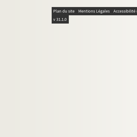
S
Plan du site
Mentions Légales
Accessibilit
T
v 31.1.0
U
V
W
Y-Z
Correspondants non identifiés dé
Correspondants non identifiés
8-MS-FS-16-1245. Récépissés postaux
Lettres à Céline Renooz
8-MS-FS-16-1258. Liste comptable de lett
Angel Muro
Lettres adressées à Alice Muro
Irène Muro