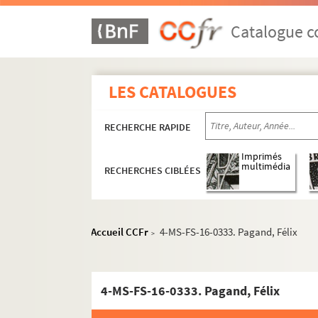
Catalogue co
LES CATALOGUES
RECHERCHE RAPIDE
Imprimés
multimédia
RECHERCHES CIBLÉES
Écrits et conférences
Accueil CCFr
4-MS-FS-16-0333. Pagand, Félix
>
Correspondance
Céline Renooz
4-MS-FS-16-0333. Pagand, Félix
Lettres de Céline Renooz
A