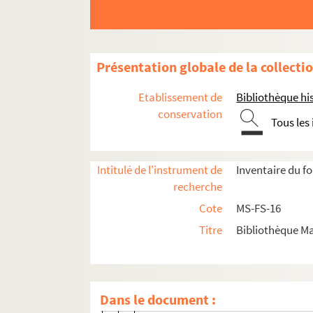
B
C
D
Présentation globale de la collecti
E
Etablissement de
Bibliothèque his
F
conservation
Tous les
G
H
Intitulé de l'instrument de
Inventaire du f
I
recherche
J
Cote
MS-FS-16
K
Titre
Bibliothèque Ma
L
M
N
Dans le document :
O