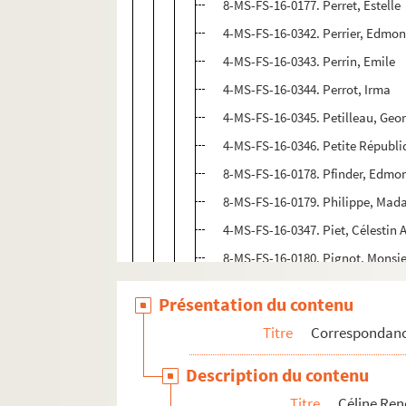
8-MS-FS-16-0177. Perret, Estelle
4-MS-FS-16-0342. Perrier, Edmo
4-MS-FS-16-0343. Perrin, Emile
4-MS-FS-16-0344. Perrot, Irma
4-MS-FS-16-0345. Petilleau, Geo
4-MS-FS-16-0346. Petite Républi
8-MS-FS-16-0178. Pfinder, Edmo
8-MS-FS-16-0179. Philippe, Ma
4-MS-FS-16-0347. Piet, Célestin A
8-MS-FS-16-0180. Pignot, Monsi
8-MS-FS-16-0181. Pinasseau, Je
Présentation du contenu
4-MS-FS-16-0348. Pischoff, Soph
Titre
Correspondan
4-MS-FS-16-0349. Pitot de Winter
4-MS-FS-16-0350. Planès, A.
Description du contenu
4-MS-FS-16-0351. Poddine, Jean
Titre
Céline Re