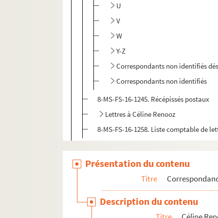
U
V
W
Y-Z
Correspondants non identifiés dé
Correspondants non identifiés
8-MS-FS-16-1245. Récépissés postaux
Lettres à Céline Renooz
8-MS-FS-16-1258. Liste comptable de lett
Angel Muro
Présentation du contenu
Lettres adressées à Alice Muro
Irène Muro
Titre
Correspondan
Manuel Muro
Description du contenu
Marie Muro
Titre
Céline Re