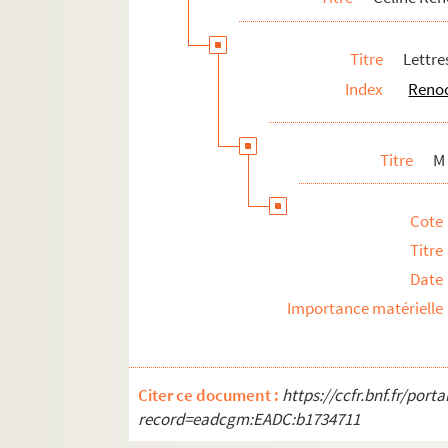
Lettre d'Ernest Renoz
Lettres de Léon Renoz
Titre
Lettre
Documentation
Index
Renoo
Papiers personnels
À propos de Céline Renooz
Titre
M
Legs des archives de Céline Renooz (1928)
Cote
Titre
Date
Importance matérielle
Citer ce document :
https://ccfr.bnf.fr/por
record=eadcgm:EADC:b1734711