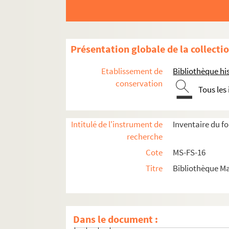
4-MS-FS-16-0313. Monnier, Mons
4-MS-FS-16-0314. Monnot, Henri
4-MS-FS-16-0315. Monot, Maxim
Présentation globale de la collecti
4-MS-FS-16-0316. Monselet, Char
8-MS-FS-16-0157. Montflier, Henr
Etablissement de
Bibliothèque his
4-MS-FS-16-0318. Montorgueil, 
conservation
Tous les
4-MS-FS-16-0319. Montoya, Mati
8-MS-FS-16-0158. Montreuil-Str
Intitulé de l'instrument de
Inventaire du f
8-MS-FS-16-0159. Morel, R.
recherche
4-MS-FS-16-0320. Moreux, Théop
Cote
MS-FS-16
8-MS-FS-16-0160. Morse, Monsie
Titre
Bibliothèque Ma
8-MS-FS-16-0161. Morsier, Augus
4-MS-FS-16-0321. Morsier, Emilie
8-MS-FS-16-0162. Morvilliers, Ro
Dans le document :
4-MS-FS-16-0311. Mouchaty, M