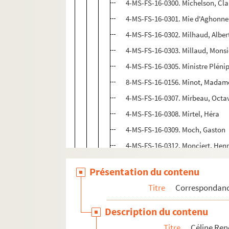
4-MS-FS-16-0300. Michelson, Cla
4-MS-FS-16-0301. Mie d'Aghonne,
4-MS-FS-16-0302. Milhaud, Alber
4-MS-FS-16-0303. Millaud, Monsi
4-MS-FS-16-0305. Ministre Plénip
8-MS-FS-16-0156. Minot, Madam
4-MS-FS-16-0307. Mirbeau, Octa
4-MS-FS-16-0308. Mirtel, Héra
4-MS-FS-16-0309. Moch, Gaston
4-MS-FS-16-0312. Monciert, Henr
4-MS-FS-16-0313. Monnier, Mons
Présentation du contenu
4-MS-FS-16-0314. Monnot, Henri
Titre
Correspondan
4-MS-FS-16-0315. Monot, Maxim
4-MS-FS-16-0316. Monselet, Char
Description du contenu
8-MS-FS-16-0157. Montflier, Henr
Titre
Céline Re