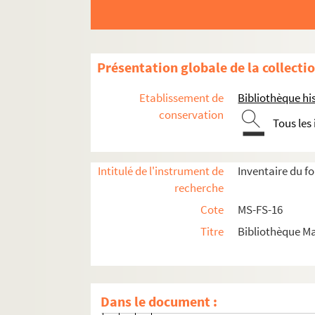
4-MS-FS-16-0282. Martial, Lydie
4-MS-FS-16-0283. Martin, Cécil 
4-MS-FS-16-0285. Martin, J.-Adri
Présentation globale de la collecti
4-MS-FS-16-0287. Martin, Margue
4-MS-FS-16-0286. Martin, Maria
Etablissement de
Bibliothèque his
4-MS-FS-16-0284. Martin (profes
conservation
Tous les
4-MS-FS-16-0288. Martin-Ginouvri
4-MS-FS-16-0289. Mary, Alexandre
Intitulé de l'instrument de
Inventaire du f
8-MS-FS-16-0147. Mascart, Jean
recherche
4-MS-FS-16-0291. Massard, Emil
Cote
MS-FS-16
4-MS-FS-16-0292. Le Matin (Jour
Titre
Bibliothèque Ma
4-MS-FS-16-0293. Maugé, Charle
4-MS-FS-16-0294. Mauricius
8-MS-FS-16-0148. Mauvais, Mons
Dans le document :
4-MS-FS-16-0132. May, Dick