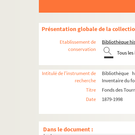
Le mari d'Aline : pièce en 3 actes. 192
Le mari en bois : comédie en 1 acte
Le mariage de Mlle Beulemans : coméd
Présentation globale de la collecti
Mariage d'étoile : comédie en 3 actes
Etablissement de
Bibliothèque his
Les marionnettes : comédie en 4 actes
conservation
Tous les
Marius : pièce en 4 actes. 1929
La Marjolaine : pièce en 5 actes. 1907
Intitulé de l'instrument de
Bibliothèque h
Le marquis de Priola. 1902
recherche
Inventaire du f
Ma soeur et moi : comédie en 3 actes.
Titre
Fonds des Tour
Ma soeur Yvonne : pièce en 3 actes. 1
Date
1879-1998
Match de boxe. 1912
Max et Charlie : comédie. 1998
La mégère apprivoisée : comédie en 3
Dans le document :
La mégère apprivoisée : comédie en 4