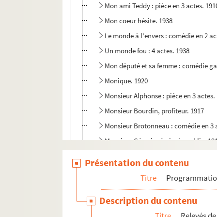
Mon ami Teddy : pièce en 3 actes. 191
Mon coeur hésite. 1938
Le monde à l'envers : comédie en 2 ac
Un monde fou : 4 actes. 1938
Mon député et sa femme : comédie gai
Monique. 1920
Monsieur Alphonse : pièce en 3 actes.
Monsieur Bourdin, profiteur. 1917
Monsieur Brotonneau : comédie en 3 
Monsieur Césarin, écrivain public. 19
Le monsieur de 5 heures : pièce en 3 a
Présentation du contenu
Monsieur de Mirliflor : fantaisie en 1 
Titre
Programmati
Monsieur de Pourceaugnac. 1669
Description du contenu
Monsieur Malézieux : comédie en 1 ac
Titre
Relevés de
Monsieur Piégois : comédie en 3 actes