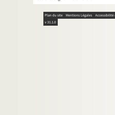
L'oeil de lynx : comédie en 3 actes
L'oiseau blessé : comédie en 4 actes. 
Plan du site
Mentions Légales
Accessibilit
Les oiseaux de passage : pièce en 4 ac
v 31.1.0
On a trouvé une femme nue : comédie 
On demande des comptes. 1939
L'orgie romaine
Le pacha : comédie en 2 actes en pros
Le pain dur : drame en 3 actes. 1949
Le palace de justice
Le panache : comédie en 3 actes. 187
Panachot, gendarme : vaudeville milit
Panisse-bar : opérette en 1 acte. 1933
Papa : comédie en 3 actes. 1911
Le paquebot Tenacity : comédie en 3 