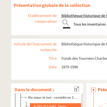
Le mannequin. 1914
Présentation globale de la collection
Le marchand de bonheur : comédie en 3 actes. 191
Etablissement de
Bibliothèque historique de la
Les marchands de gloire. 1925
conservation
La marche nuptiale. 1905
Tous les inventaires
La mare aux canards : comédie en 3 actes. 1952
Le mari d'Aline : pièce en 3 actes. 1924
Intitulé de l'instrument de
Bibliothèque historique de l
Le mari en bois : comédie en 1 acte
recherche
Le mariage de Mlle Beulemans : comédie en 3 actes
Titre
Fonds des Tournées Charles
Mariage d'étoile : comédie en 3 actes. 1908
Date
1879-1998
Les marionnettes : comédie en 4 actes. 1910
Marius : pièce en 4 actes. 1929
La Marjolaine : pièce en 5 actes. 1907
Dans le document :
Prés
Le marquis de Priola. 1902
Ma soeur et moi : comédie en 3 actes. 1928
4-TFS-015-0347. Texte