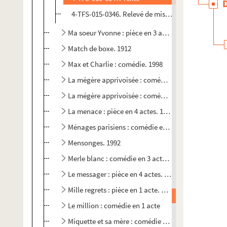
4-TFS-015-0346. Relevé de mise en scène
Ma soeur Yvonne : pièce en 3 actes. 1952
Match de boxe. 1912
Max et Charlie : comédie. 1998
La mégère apprivoisée : comédie en 3 actes. 1919
La mégère apprivoisée : comédie en 4 actes
La menace : pièce en 4 actes. 1925
Ménages parisiens : comédie en 3 actes. 1890
Mensonges. 1992
Merle blanc : comédie en 3 actes. 1929
Le messager : pièce en 4 actes. 1933
Mille regrets : pièce en 1 acte. 1903
Le million : comédie en 1 acte
Miquette et sa mère : comédie en 3 actes. 1906