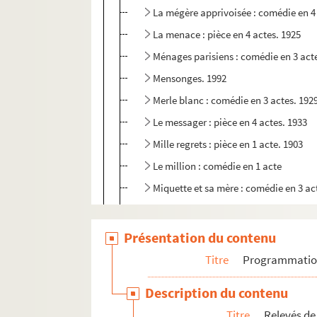
La mégère apprivoisée : comédie en 4
La menace : pièce en 4 actes. 1925
Ménages parisiens : comédie en 3 act
Mensonges. 1992
Merle blanc : comédie en 3 actes. 192
Le messager : pièce en 4 actes. 1933
Mille regrets : pièce en 1 acte. 1903
Le million : comédie en 1 acte
Miquette et sa mère : comédie en 3 ac
Miroirs
Le misanthrope et l'auvergnat : coméd
Présentation du contenu
Modestie : comédie en 1 acte. 1909
Titre
Programmati
Moins cinq ! : comédie en 3 actes. 190
Description du contenu
Mon ami Teddy : pièce en 3 actes. 191
Titre
Relevés de