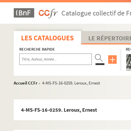
8-MS-FS-16-0119. Lamy, Madame
Catalogue collectif de F
8-MS-FS-16-0120. Landouzy, Monsieur
8-MS-FS-16-0121. Langres, Catherine
4-MS-FS-16-0239. Lanux, Jeanne de
LES CATALOGUES
LE RÉPERTOIR
4-MS-FS-16-0240. Lapicque, Louis
RECHERCHE RAPIDE
RE
4-MS-FS-16-0241. Lapparent, Albert de
8-MS-FS-16-0123. Larousse, Madame
8-MS-FS-16-0124. Lasson, Georg
8-MS-FS-16-0125. Lauribar, Paul de
Accueil CCFr
4-MS-FS-16-0259. Leroux, Ernest
>
4-MS-FS-16-0242. Lieutier-Besson, Nelly
4-MS-FS-16-0243. Lautreppe, Olga de
4-MS-FS-16-0244. Lauzanne, Stéphane
4-MS-FS-16-0259. Leroux, Ernest
4-MS-FS-16-0245. Lazare, Bernard
8-MS-FS-16-0126. Lazare, Madame