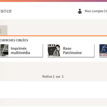
rance
Mon compte C
E
CHERCHES CIBLÉES
Imprimés
Base
multimédia
Patrimoine
Notice
1 sur 1