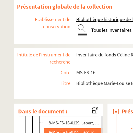
4-MS-FS-16-0246. Lazarewitch, Hélène
Présentation globale de la collection
4-MS-FS-16-0247. Léal, Anne
Etablissement de
Bibliothèque historique de la
4-MS-FS-16-0248. Le Bon, Gustave
conservation
Tous les inventaires
8-MS-FS-16-0127. Lèbre, Gaston
4-MS-FS-16-0249. Lecocq, Edouard
4-MS-FS-16-0250. Lecomte, Madame
Intitulé de l'instrument de
Inventaire du fonds Céline
4-MS-FS-16-0251. Lefort, Jean-Léo
recherche
4-MS-FS-16-0252. Legrain, Paul-Maurice
Cote
MS-FS-16
4-MS-FS-16-0253. Legrand, Marc
Titre
Bibliothèque Marie-Louise 
4-MS-FS-16-0254. Legrelle de Ferrer, Madame
4-MS-FS-16-0255. Lemerle, Louis
4-MS-FS-16-0256. Lemonnier, Camille
Dans le document :
Prés
4-MS-FS-16-0257. Léopold II
8-MS-FS-16-0129. Lepert, Monsieur
4-MS-FS-16-0259. Leroux, Ernest