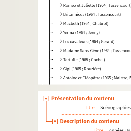
Roméo et Juliette (1964 ; Tassencourt
Britannicus (1964 ; Tassencourt)
Macbeth (1964 ; Chabrol)
Yerma (1964 ; Jenny)
Les cavaleurs (1964 ; Gérard)
Madame Sans-Gêne (1964 ; Tassencou
Tartuffe (1965 ; Cochet)
Gigi (1965 ; Rouzière)
Antoine et Cléopâtre (1965 ; Maistre, 
Knock (1965 ; Tassencourt)
Le misanthrope (1965 ; Cochet)
Présentation du contenu
Pepsie (1965 ; Cochet)
Titre
Scénographies 
La Thébaïde (1965 ; Maulnier)
Description du contenu
Le médecin malgré lui (1965 ; Tassenc
Titre
Années 19