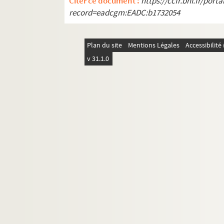
Citer ce document :
https://ccfr.bnf.fr/por
Le million : comédie en 1 acte
record=eadcgm:EADC:b1732054
Miquette et sa mère : comédie en 3 ac
Miroirs
Plan du site
Mentions Légales
Accessibilit
Le misanthrope et l'auvergnat : coméd
v 31.1.0
Modestie : comédie en 1 acte. 1909
Moins cinq ! : comédie en 3 actes. 190
Mon ami Teddy : pièce en 3 actes. 191
Mon coeur hésite. 1938
Le monde à l'envers : comédie en 2 ac
Un monde fou : 4 actes. 1938
Mon député et sa femme : comédie gai
Monique. 1920
Monsieur Alphonse : pièce en 3 actes.
Monsieur Bourdin, profiteur. 1917