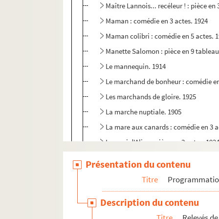
Maître Lannois... recéleur ! : pièce en 
Maman : comédie en 3 actes. 1924
Maman colibri : comédie en 5 actes. 
Manette Salomon : pièce en 9 tableau
Le mannequin. 1914
Le marchand de bonheur : comédie en
Les marchands de gloire. 1925
La marche nuptiale. 1905
La mare aux canards : comédie en 3 a
Le mari d'Aline : pièce en 3 actes. 192
Le mari en bois : comédie en 1 acte
Présentation du contenu
Le mariage de Mlle Beulemans : coméd
Titre
Programmati
Mariage d'étoile : comédie en 3 actes
Description du contenu
Les marionnettes : comédie en 4 actes
Titre
Relevés de
Marius : pièce en 4 actes. 1929