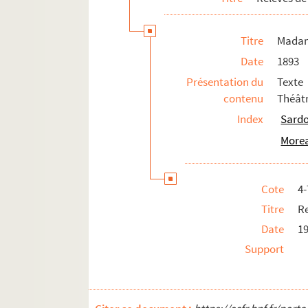
La Marjolaine : pièce en 5 actes. 1907
Titre
Madame
Le marquis de Priola. 1902
Date
1893
Ma soeur et moi : comédie en 3 actes.
Présentation du
Texte
Ma soeur Yvonne : pièce en 3 actes. 1
contenu
Théâtr
Match de boxe. 1912
Index
Sardo
Max et Charlie : comédie. 1998
Morea
La mégère apprivoisée : comédie en 3
La mégère apprivoisée : comédie en 4
Cote
4
La menace : pièce en 4 actes. 1925
Titre
Re
Ménages parisiens : comédie en 3 act
Date
1
Mensonges. 1992
Support
Merle blanc : comédie en 3 actes. 192
Le messager : pièce en 4 actes. 1933
Mille regrets : pièce en 1 acte. 1903