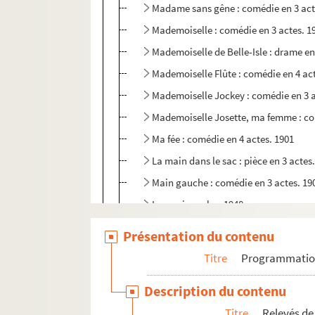
Madame sans gêne : comédie en 3 act
Mademoiselle : comédie en 3 actes. 1
Mademoiselle de Belle-Isle : drame en
Mademoiselle Flûte : comédie en 4 ac
Mademoiselle Jockey : comédie en 3 a
Mademoiselle Josette, ma femme : co
Ma fée : comédie en 4 actes. 1901
La main dans le sac : pièce en 3 actes
Main gauche : comédie en 3 actes. 19
Les mains sales. 1948
La maison d'argile : pièce en 3 actes.
Présentation du contenu
Maître Bolbec et son mari : pièce en 3
Titre
Programmati
Le maître de forges : comédie en 4 act
Description du contenu
Maître Lannois... recéleur ! : pièce en 
Titre
Relevés de
Maman : comédie en 3 actes. 1924