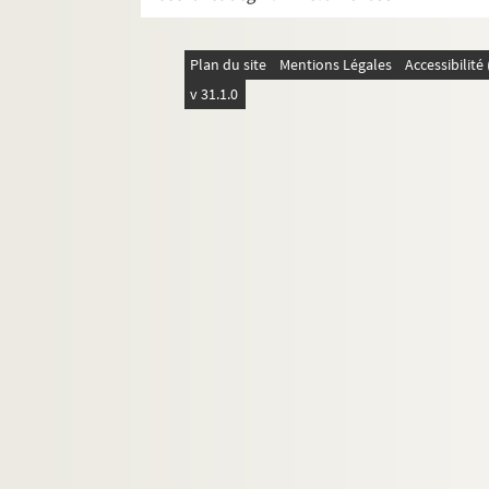
Le marquis de Priola. 1902
Ma soeur et moi : comédie en 3 actes.
Plan du site
Mentions Légales
Accessibilit
Ma soeur Yvonne : pièce en 3 actes. 1
v 31.1.0
Match de boxe. 1912
Max et Charlie : comédie. 1998
La mégère apprivoisée : comédie en 3
La mégère apprivoisée : comédie en 4
La menace : pièce en 4 actes. 1925
Ménages parisiens : comédie en 3 act
Mensonges. 1992
Merle blanc : comédie en 3 actes. 192
Le messager : pièce en 4 actes. 1933
Mille regrets : pièce en 1 acte. 1903
Le million : comédie en 1 acte