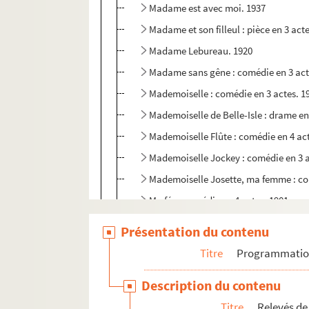
Madame est avec moi. 1937
Madame et son filleul : pièce en 3 act
Madame Lebureau. 1920
Madame sans gêne : comédie en 3 act
Mademoiselle : comédie en 3 actes. 1
Mademoiselle de Belle-Isle : drame en
Mademoiselle Flûte : comédie en 4 ac
Mademoiselle Jockey : comédie en 3 a
Mademoiselle Josette, ma femme : co
Ma fée : comédie en 4 actes. 1901
La main dans le sac : pièce en 3 actes
Présentation du contenu
Main gauche : comédie en 3 actes. 19
Titre
Programmati
Les mains sales. 1948
Description du contenu
La maison d'argile : pièce en 3 actes.
Titre
Relevés de
Maître Bolbec et son mari : pièce en 3