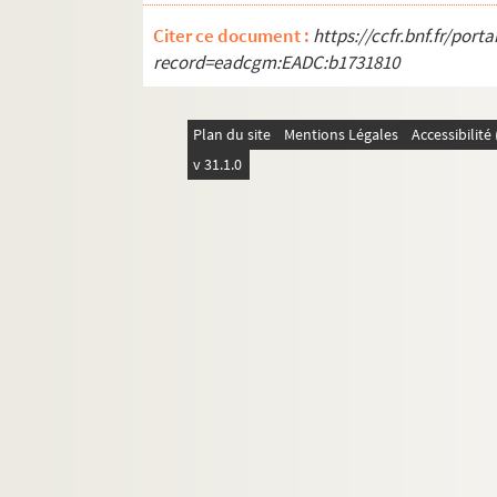
Les marionnettes : comédie en 4 actes
Citer ce document :
https://ccfr.bnf.fr/por
Marius : pièce en 4 actes. 1929
record=eadcgm:EADC:b1731810
La Marjolaine : pièce en 5 actes. 1907
Le marquis de Priola. 1902
Plan du site
Mentions Légales
Accessibilit
Ma soeur et moi : comédie en 3 actes.
v 31.1.0
Ma soeur Yvonne : pièce en 3 actes. 1
Match de boxe. 1912
Max et Charlie : comédie. 1998
La mégère apprivoisée : comédie en 3
La mégère apprivoisée : comédie en 4
La menace : pièce en 4 actes. 1925
Ménages parisiens : comédie en 3 act
Mensonges. 1992
Merle blanc : comédie en 3 actes. 192