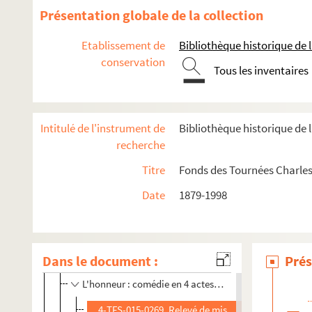
Le grillon : comédie en 3 actes. 1904
Présentation globale de la collection
La guêpe
Etablissement de
Bibliothèque historique de la
Guillaume le confident : comédie en 3 actes. 1951
conservation
La halte : 1 acte
Tous les inventaires
Les hannetons : pièce en 3 actes. 1906
Hermance a de la vertu. 1901
Intitulé de l'instrument de
Bibliothèque historique de l
L'heure de la bergère : 3 actes. 1908
recherche
L'heure du berger. 1922
Titre
Fonds des Tournées Charles
L'heure éblouissante. 1953
Date
1879-1998
Heureuse ! : comédie en 3 actes. 1903
Homard à l'américaine : comédie en 3 actes. 1947
Un homme heureux
Dans le document :
Prés
L'homme qui assassina. 1912
L'honneur : comédie en 4 actes. 1901
4-TFS-015-0269. Relevé de mise en scène