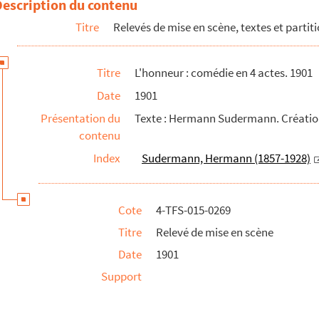
Description du contenu
3
Titre
Relevés de mise en scène, textes et partit
Titre
L'honneur : comédie en 4 actes. 1901
Date
1901
Présentation du
Texte : Hermann Sudermann. Création 
contenu
9
Index
Sudermann, Hermann (1857-1928)
Cote
4-TFS-015-0269
Titre
Relevé de mise en scène
Date
1901
Support
édie en 3 actes. 1942