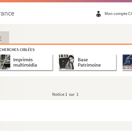
rance
Mon compte C
E
CHERCHES CIBLÉES
Imprimés
Base
multimédia
Patrimoine
Notice
1 sur 1