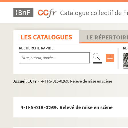
Gai... marions-nous ! : pièce en 3 actes. 1932
Catalogue collectif de F
La galerie des glaces. 1924
La gamine : comédie en 4 actes. 1911
Le garçon d'appartement. 1980
LES CATALOGUES
LE RÉPERTOIR
La garçonnière. 1898
RECHERCHE RAPIDE
RE
Un gentilhomme : comédie en 1 acte. 1905
Georgette Lemeunier. 1898
La gloire du sabre : drame en 1 acte. 1909
Goha le simple. 1939
Accueil CCFr
4-TFS-015-0269. Relevé de mise en scène
>
Gosse de riche : comédie musicale en 3 actes. 1924
La grande duchesse et le garçon d'étage. 1924
Les grands garçons : comédie en 1 acte. 1922
4-TFS-015-0269. Relevé de mise en scène
Les grenouilles : 1 acte. 1906
La griffe : pièce en 4 actes. 1906