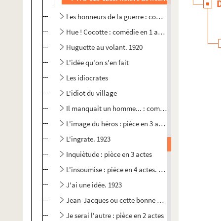
Les honneurs de la guerre : comédie en 3 actes. 191
Hue ! Cocotte : comédie en 1 acte
Huguette au volant. 1920
L'idée qu'on s'en fait
Les idiocrates
L'idiot du village
Il manquait un homme... : comédie en 3 actes. 192
L'image du héros : pièce en 3 actes
L'ingrate. 1923
Inquiètude : pièce en 3 actes
L'insoumise : pièce en 4 actes. 1922
J'ai une idée. 1923
Jean-Jacques ou cette bonne vieille morale... : com
Je serai l'autre : pièce en 2 actes