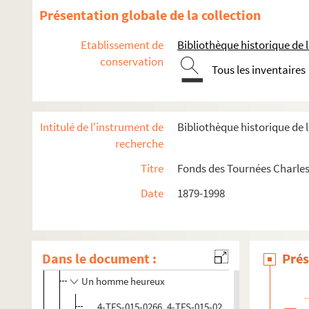
Les grenouilles : 1 acte. 1906
Présentation globale de la collection
La griffe : pièce en 4 actes. 1906
Etablissement de
Bibliothèque historique de la
Le grillon : comédie en 3 actes. 1904
conservation
La guêpe
Tous les inventaires
Guillaume le confident : comédie en 3 actes. 1951
La halte : 1 acte
Intitulé de l'instrument de
Bibliothèque historique de l
Les hannetons : pièce en 3 actes. 1906
recherche
Hermance a de la vertu. 1901
Titre
Fonds des Tournées Charles
L'heure de la bergère : 3 actes. 1908
Date
1879-1998
L'heure du berger. 1922
L'heure éblouissante. 1953
Heureuse ! : comédie en 3 actes. 1903
Dans le document :
Prés
Homard à l'américaine : comédie en 3 actes. 1947
Un homme heureux
4-TFS-015-0266, 4-TFS-015-0267. Texte