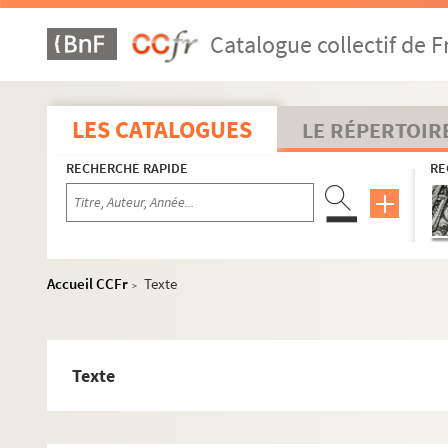
Le fruit vert. 1924
Catalogue collectif de F
Les gagneurs. 1995
Gai... marions-nous ! : pièce en 3 actes. 1932
La galerie des glaces. 1924
LES CATALOGUES
LE RÉPERTOIR
La gamine : comédie en 4 actes. 1911
RECHERCHE RAPIDE
RE
Le garçon d'appartement. 1980
La garçonnière. 1898
Un gentilhomme : comédie en 1 acte. 1905
Georgette Lemeunier. 1898
Accueil CCFr
Texte
>
La gloire du sabre : drame en 1 acte. 1909
Goha le simple. 1939
Gosse de riche : comédie musicale en 3 actes. 1924
Texte
La grande duchesse et le garçon d'étage. 1924
Les grands garçons : comédie en 1 acte. 1922