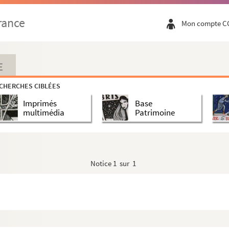
rance
Mon compte C
E
CHERCHES CIBLÉES
Imprimés
Base
multimédia
Patrimoine
Notice
1 sur 1