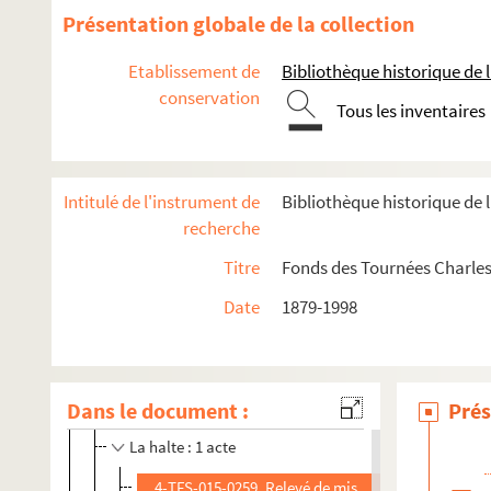
La garçonnière. 1898
Présentation globale de la collection
Un gentilhomme : comédie en 1 acte. 1905
Etablissement de
Bibliothèque historique de la
Georgette Lemeunier. 1898
conservation
La gloire du sabre : drame en 1 acte. 1909
Tous les inventaires
Goha le simple. 1939
Gosse de riche : comédie musicale en 3 actes. 1924
Intitulé de l'instrument de
Bibliothèque historique de l
La grande duchesse et le garçon d'étage. 1924
recherche
Les grands garçons : comédie en 1 acte. 1922
Titre
Fonds des Tournées Charles
Les grenouilles : 1 acte. 1906
Date
1879-1998
La griffe : pièce en 4 actes. 1906
Le grillon : comédie en 3 actes. 1904
La guêpe
Dans le document :
Prés
Guillaume le confident : comédie en 3 actes. 1951
La halte : 1 acte
4-TFS-015-0259. Relevé de mise en scène