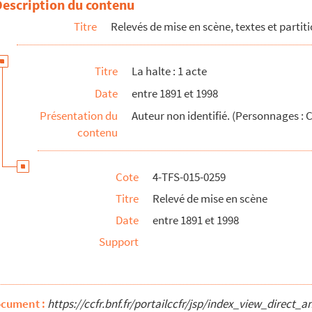
Description du contenu
Titre
Relevés de mise en scène, textes et partit
Titre
La halte : 1 acte
Date
entre 1891 et 1998
Présentation du
Auteur non identifié. (Personnages :
contenu
Cote
4-TFS-015-0259
Titre
Relevé de mise en scène
Date
entre 1891 et 1998
3
Support
ocument :
https://ccfr.bnf.fr/portailccfr/jsp/index_view_dire