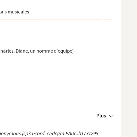
ions musicales
 Charles, Diane, un homme d'équipe)
Plus
ct_anonymous.jsp?record=eadcgm:EADC:b1731298